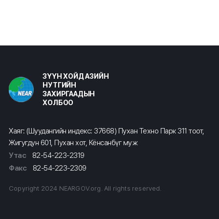
ЗҮҮН ХОЙД АЗИЙН
НУТГИЙН
ЗАХИРГААДЫН
ХОЛБОО
Хаяг: (Шуудангийн индекс: 37668) Пухан Техно Парк 311 тоот,
Жигугдун 601, Пухан хот, Кёнсанбүг муж
Утас
82-54-223-2319
Факс
82-54-223-2309
Copyright 2024 NEARGOV.org. All rights reserved.