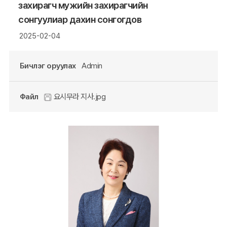
захирагч мужийн захирагчийн
сонгуулиар дахин сонгогдов
2025-02-04
Бичлэг оруулах
Admin
Файл
요시무라 지사.jpg