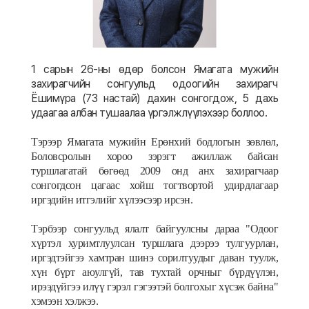
1 сарын 26-ны өдөр болсон Ямагата мужийн
захирагчийн сонгуульд одоогийн захирагч
Ёшимүра (73 настай) дахин сонгогдож, 5 дахь
удаагаа албан тушаалаа үргэлжлүүлэхээр боллоо.
Тэрээр
Ямагата мужийн Ерөнхий бодлогын зөвлөл,
Боловсролын хороо зэрэгт ажиллаж байсан
туршлагатай бөгөөд 2009 онд анх захирагчаар
сонгогдсон цагаас хойш тогтвортой удирдлагаар
иргэдийн итгэлийг хүлээсээр ирсэн.
Тэрбээр сонгуульд ялалт байгуулсны дараа
"Одоог
хүртэл хуримтлуулсан туршлага дээрээ тулгуурлан,
иргэдтэйгээ хамтран шинэ сорилтуудыг даван туулж,
хүн бүрт аюулгүй, тав тухтай орчныг бүрдүүлэн,
ирээдүйгээ илүү гэрэл гэгээтэй болгохыг хүсэж байна"
хэмээн хэлжээ.