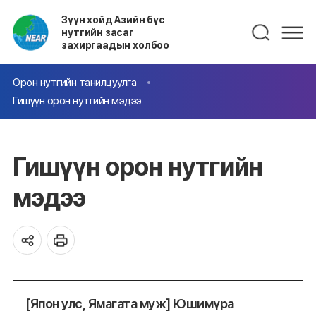
Зүүн хойд Азийн бүс
нутгийн засаг
захиргаадын холбоо
Орон нутгийн танилцуулга
Гишүүн орон нутгийн мэдээ
Гишүүн орон нутгийн
мэдээ
[Япон улс, Ямагата муж] Юшимүра