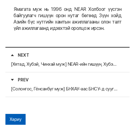
Ямагата муж нь 1996 онд NEAR Холбоог үүсгэн
байгуулагч гишүүн орон нутаг бөгөөд Зүүн хойд
Азийн бүс нутгийн хамтын ажиллагааны олон талт
үйл ажиллагаанд идэвхтэй оролцож ирсэн.
NEXT
[Хятад, Хубэй, Чинхай муж] NEAR-ийн гишүүн, Хубэй, Чинхай мужийн захирагч нар солигдов
PREV
[Солонгос, Гёнсанбүг муж] БНХАУ-аас БНСУ-д суугаал Элчин сайд Дай Бин Гёнсанбүг мужийн захиргааны ордонд зочлов
Хариу