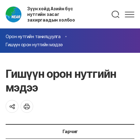
Зүүн хойд Азийн бүс
нутгийн засаг
захиргаадын холбоо
Орон нутгийн танилцуулга
Гишүүн орон нутгийн мэдээ
Гишүүн орон нутгийн
мэдээ
Гарчиг