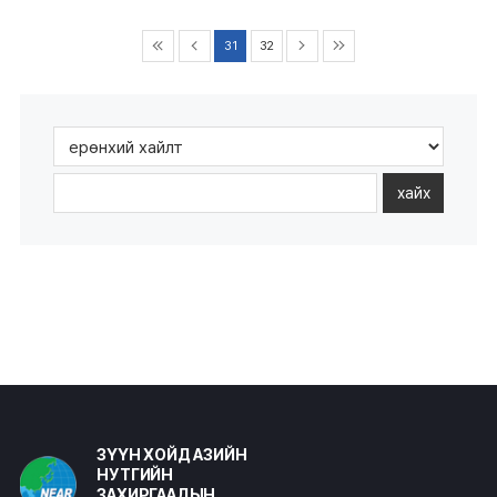
31
32
хайх
ЗҮҮН ХОЙД АЗИЙН
НУТГИЙН
ЗАХИРГААДЫН