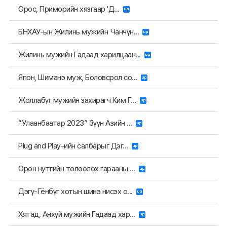
Орос, Приморийн хязгаар 'Д...
БНХАУ-ын Жилинь мужийн Чанчүн...
Жилинь мужийн Гадаад харилцаан...
Япон, Шиманэ муж, Боловсрол со...
Жоллабүг мужийн захирагч Ким Г...
“Улаанбаатар 2023” Зүүн Азийн ...
Plug and Play-ийн салбарыг Дэг...
Орон нутгийн төлөөлөх гарааны ...
Дэгү-Гёнбүг хотын шинэ нисэх о...
Хятад, Анхүй мужийн Гадаад хар...