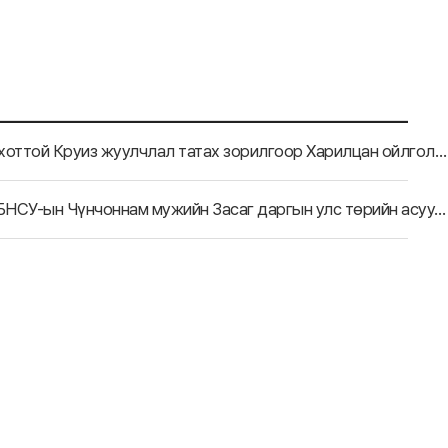
[БНСУ-ын Пухан хот] Пухан хот нь БНХАУ-ын Тяньжин хоттой Круиз жуулчлал татах зорилгоор Харилцан ойлголцлын санамж бичиг (MOU) үсэглэлээ.
[БНХАУ-ын Ляонин муж] Мужийн дэд дарга Шань И нь БНСУ-ын Чүнчоннам мужийн Засаг даргын улс төрийн асуудал хариуцсан орлогч Жон Хён Сигийг хүлээн авч уулзав.