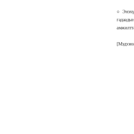
○ Энэхү
гадаады
амжилтта
[Мэдээни