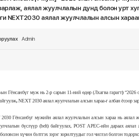
зарлаж, аялал жуулчлалын дунд болон урт х
ги NEXT2030 аялал жуулчлалын алсын харааг
оруулах
Admin
-ын
Г
ёнсанбү
г
муж
нь
2
-р
сарын
11-
ний
ө
д
ө
р
(
Лхагва
гарагт
)
“2026
байгуулж
,
NEXT 2030 аялал жуулчлалын алсын хараа
-г албан ёсоор за
 2030
Г
ёнсанбүг мужийн аялал жуулчлалын алсын хараа
нь аялал ж
уулчлалын бүслүүр (belt) байгуулах, POST APEC-ийн дараах аялал
боловсон хүчин бэлтгэх зэрэг зорилтуудыг гол чиглэл болгон тодорх