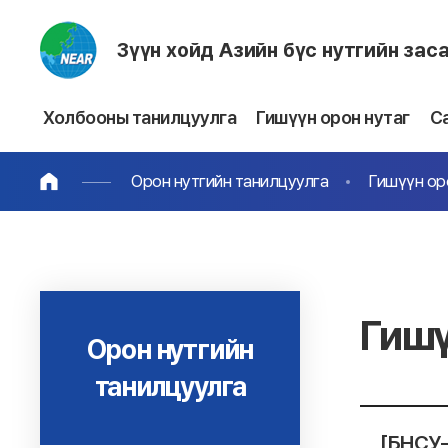
Зүүн хойд Азийн бүс нутгийн зас
Холбооны танилцуулга
Гишүүн орон нутаг
С
Орон нутгийн танилцуулга
Гишүүн ор
Гишү
Орон нутгийн
танилцуулга
[БНСУ-