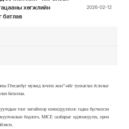
угацааны хөгжлийн
2026-02-12
 батлав
 оны
Г
ёнсанбү
г
мужид
зочлох
жил”
-
ий
г
тунхаглах ёслолыг
рлан баталлаа.
уулчдын тоог энгийнээр нэмэгдүүлэхээс гадна бүсчилсэн
 жуулчлалын бодлого, MICE салбарыг идэвхжүүлэх, орон
ойлжээ.