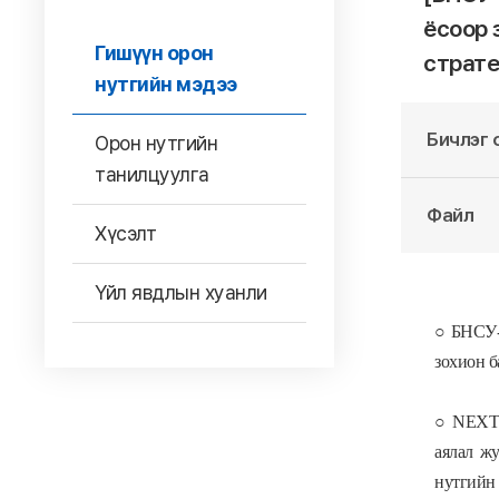
ёсоор 
Гишүүн орон
страте
нутгийн мэдээ
Бичлэг 
Орон нутгийн
танилцуулга
Файл
Хүсэлт
Үйл явдлын хуанли
○ БНСУ
зохион 
○
NEXT
аялал ж
нутгийн 