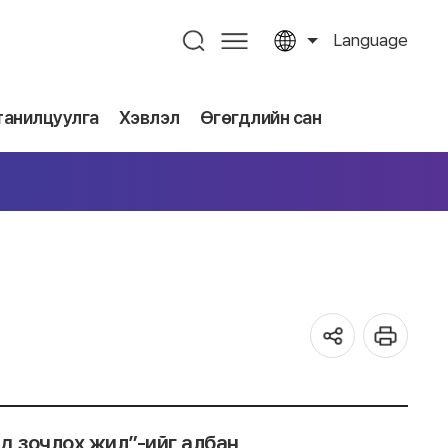
Language
танилцуулга
Хэвлэл
Өгөгдлийн сан
д зочлох жил”-ийг албан