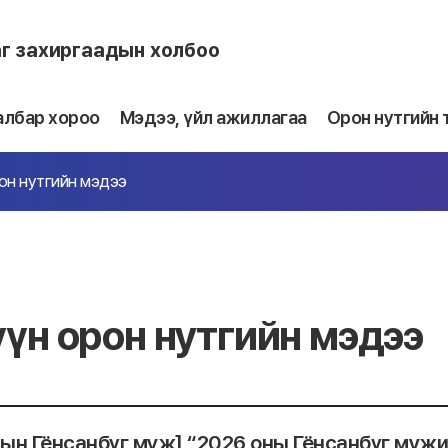
аг захиргаадын холбоо
албар хороо
Мэдээ, үйл ажиллагаа
Орон нутгийн 
он нутгийн мэдээ
үн орон нутгийн мэдээ
ын Гёнсанбүг муж] “2026 оны Гёнсанбүг мужи