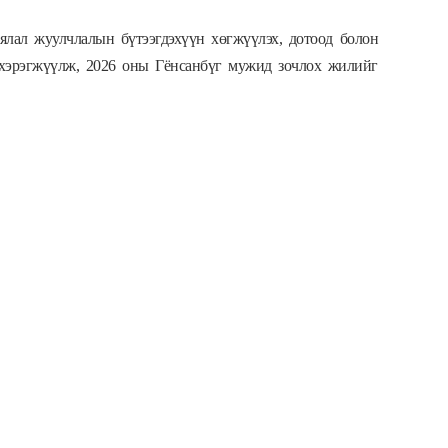
ялал жуулчлалын бүтээгдэхүүн хөгжүүлэх, дотоод болон
 хэрэгжүүлж, 2026 оны Гёнсанбүг мужид зочлох жилийг