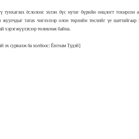
ү тунхаглах ёслолоос эхлэн бүс нутаг бүрийн онцлогт тохирсон а
н жуулчдыг татах чиглэлээр олон төрлийн төслийг үе шаттайгаар
й хэрэгжүүлэхээр төлөвлөж байна.
й эх сурвалж ба холбоос: Ёнгнам Тудэй]