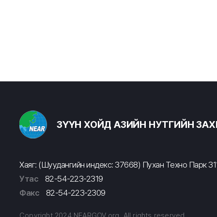
ЗҮҮН ХОЙД АЗИЙН НУТГИЙН ЗА
Хаяг: (Шуудангийн индекс: 37668) Пухан Техно Парк 311
Утас
82-54-223-2319
Факс
82-54-223-2309
Copyright 2024 NEARGOV.org. All rights reserved.