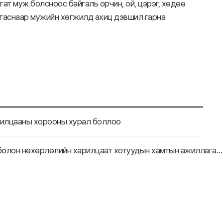
ат муж болсноос байгаль орчин, ой, цэрэг, хөдөө
ангаснаар мужийн хөгжилд ахиц дэвшил гарна
рилцааны хорооны хурал боллоо
[Хятад, Анхүй муж] Анхүй муж “2023 RCEP Орон нутаг болон нөхөрлөлийн харилцаат хотуудын хамтын ажиллагааны форум зохион байгуулав.