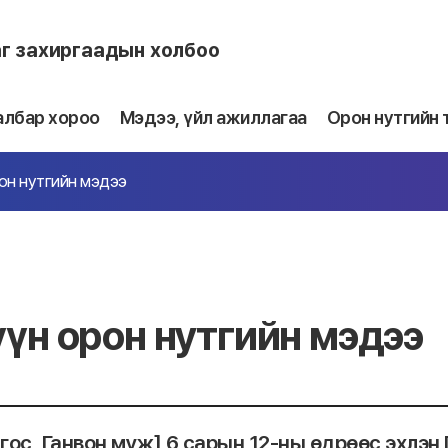
аг захиргаадын холбоо
албар хороо
Мэдээ, үйл ажиллагаа
Орон нутгийн 
он нутгийн мэдээ
үн орон нутгийн мэдээ
гос, Ганвон муж] 6 сарын 12-ны өдрөөс эхлэн