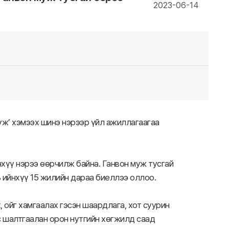
2023-06-14
уж’ хэмээх шинэ нэрээр үйл ажиллагаагаа
хүү нэрээ өөрчилж байна. Ганвон муж тусгай
 ийнхүү 15 жилийн дараа биеллээ оллоо.
 ойг хамгаалах гэсэн шаардлага, хот суурин
с шалтгаалан орон нутгийн хөгжилд саад