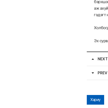
бэрхшээ
аж ахуй
гэдэгт 
Холбогд
Эх сурв
NEXT
PREV
Хариу