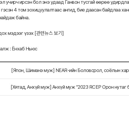
л учирч ирсэн бол энэ удаад Ганвон тусгай өөрөө удирдлаг
 гэсэн 4 том зохицуулалтаас ангид, бие даасан байдлаа х
найдаж байна.
ох мэдээг үзэх [
관련뉴스 보기
]
алж : Ёнхаб Ньюс
[Япон, Шиманэ муж] NEAR-ийн Боловсрол, соёлын ха