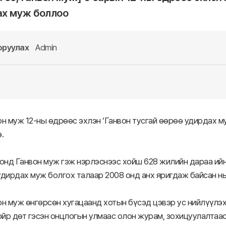
х муж боллоо
оруулах
Admin
н муж 12-ны өдрөөс эхлэн ‘Ганвон тусгай өөрөө удирдах м
.
онд Ганвон муж гэж нэрлэснээс хойш 628 жилийн дараа ийн
дирдах муж болгох талаар 2008 онд анх яригдаж байсан нь
н муж өнгөрсөн хугацаанд хотын бүсэд цэвэр ус нийлүүлэх,
ойр дөт гэсэн онцлогын улмаас олон журам, зохицуулалтаа