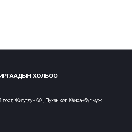
ХИРГААДЫН ХОЛБОО
 тоот, Жигугдун 601, Пухан хот, Кёнсанбүг муж