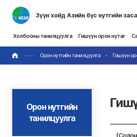
Зүүн хойд Азийн бүс нутгийн зас
Холбооны танилцуулга
Гишүүн орон нутаг
С
Орон нутгийн танилцуулга
Гишүүн ор
Гишү
Орон нутгийн
танилцуулга
[Солон