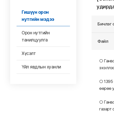
удирда
Гишүүн орон
нутгийн мэдээ
Бичлэг 
Орон нутгийн
танилцуулга
Файл
Хүсэлт
○ Ганво
Үйл явдлын хуанли
эхэллээ
○ 1395 
өөрөө у
○ Ганво
газарт 