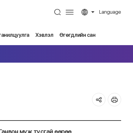
Language
танилцуулга
Хэвлэл
Өгөгдлийн сан
 Ганвон муж тусгай өөрөө