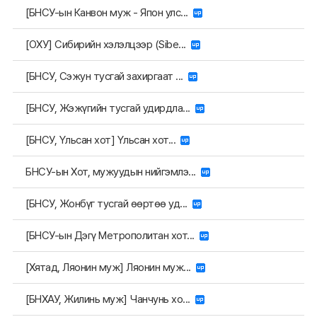
[БНСУ-ын Канвон муж - Япон улс...
[ОХУ] Сибирийн хэлэлцээр (Sibe...
[БНСУ, Сэжун тусгай захиргаат ...
[БНСУ, Жэжүгийн тусгай удирдла...
[БНСУ, Үльсан хот] Үльсан хот...
БНСУ-ын Хот, мужуудын нийгэмлэ...
[БНСУ, Жонбүг тусгай өөртөө уд...
[БНСУ-ын Дэгү Метрополитан хот...
[Хятад, Ляонин муж] Ляонин муж...
[БНХАУ, Жилинь муж] Чанчунь хо...