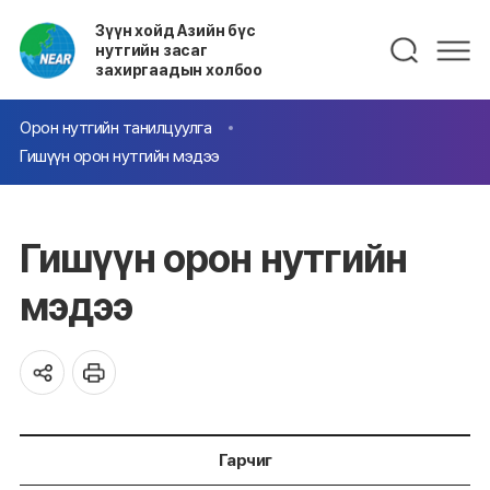
Зүүн хойд Азийн бүс
нутгийн засаг
захиргаадын холбоо
Орон нутгийн танилцуулга
Гишүүн орон нутгийн мэдээ
Гишүүн орон нутгийн
мэдээ
Гарчиг