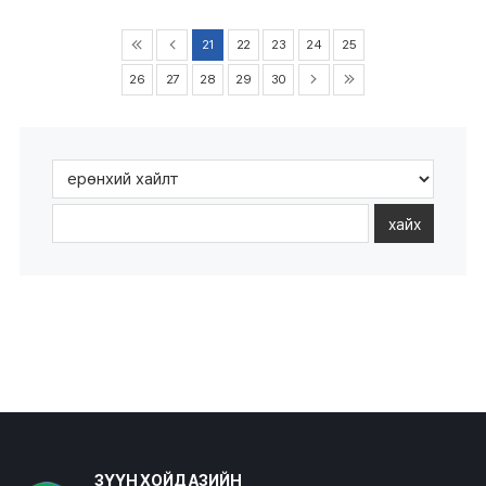
21
22
23
24
25
26
27
28
29
30
хайх
ЗҮҮН ХОЙД АЗИЙН