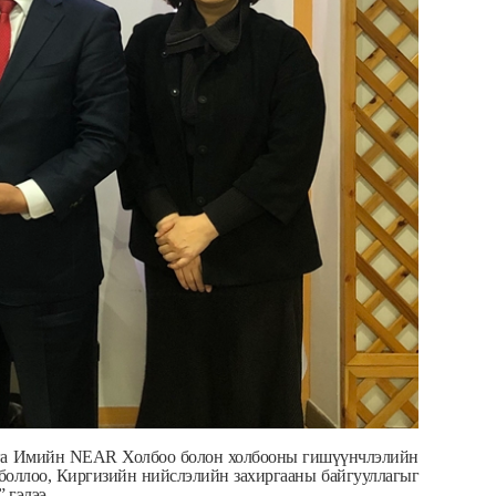
арга Имийн NEAR Холбоо болон холбооны гишүүнчлэлийн
й боллоо, Киргизийн нийслэлийн захиргааны байгууллагыг
 гэлээ.