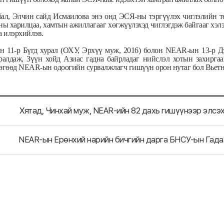
ал, Элчин сайд Исмаилова энэ онд ЭСЯ-ны тэргүүлэх чиглэлийн тө
ны харилцаа, хамтын ажиллагааг хөгжүүлэхэд чиглэгдэж байгааг х
а илэрхийлэв.
 11-р Бүгд хурал (ОХУ, Эрхүү муж, 2016) болон NEAR-ын 13-р Дэ
уралдаж, Зүүн хойд Азиас гадна байрладаг нийслэл хотын захирг
бөгөөд NEAR-ын одоогийн сурвалжлагч гишүүн орон нутаг бол Вье
Хятад, Чинхай муж, NEAR-ийн 82 дахь гишүүнээр элсэх
NEAR-ын Ерөнхий нарийн бичгийн дарга БНСУ-ын Гада