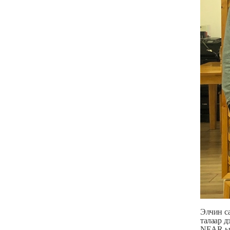
Элчин с
талаар д
NEAR-ын