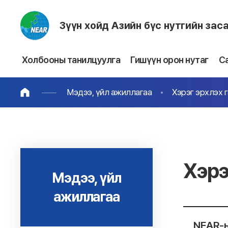
Зүүн хойд Азийн бүс нутгийн зас
Холбооны танилцуулга
Гишүүн орон нутаг
С
Мэдээ, үйл ажиллагаа
Хэрэг эрхлэх 
Хэрэ
Мэдээ, үйл
ажиллагаа
NEAR-ы