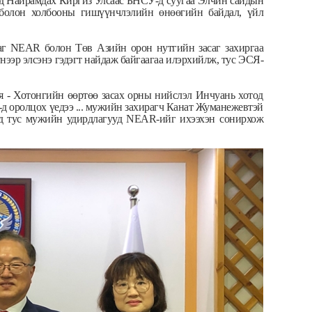
гд Найрамдах Киргиз Улсаас БНСУ-д суугаа Элчин сайдын
болон холбооны гишүүнчлэлийн өнөөгийн байдал, үйл
аг NEAR болон Төв Азийн орон нутгийн засаг захиргаа
эр элсэнэ гэдэгт найдаж байгаагаа илэрхийлж, тус ЭСЯ-
 - Хотонгийн өөртөө засах орны нийслэл Инчуань хотод
-д оролцох үедээ ... мужийн захирагч Канат Жуманежевтэй
өд тус мужийн удирдлагууд NEAR-ийг ихээхэн сонирхож