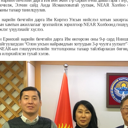
нарийн бичгийн дарга Им Бён Жин 1-р сарын 8-ны даваа гарагт Бү
зочилж, Элчин сайд Аида Исмаиловатай уулзаж, NEAR Холбоо 
аны талаар танилцуулав.
 нарийн бичгийн дарга Им Киргиз Улсын нийслэл хотын захирга
н хамтын ажиллагааг эрэлхийлэх зорилгоор NEAR Холбоонд гишүүнэ
жлэг үзүүлэхийг хүслээ.
н Ерөнхий нарийн бичгийн дарга Им өнгөрсөн оны 9-р сард Ниншя
айгуулагдсан “Олон улсын найрамдлын хотуудын 3-р чуулга уулзалт”
 NEAR-ын гишүүнчлэлийн тогтолцооны талаар тайлбарласан бөгө
а илэрхийлсэн тухай хэлэв.