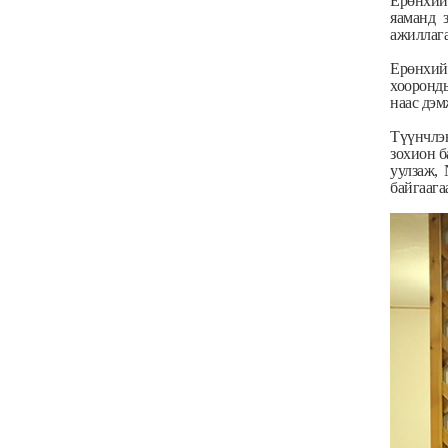
Ерөнхий 
яаманд 
ажиллага
Ерөнхий
хооронды
наас дэм
Түүнчлэ
зохион б
уулзаж,
байгаага