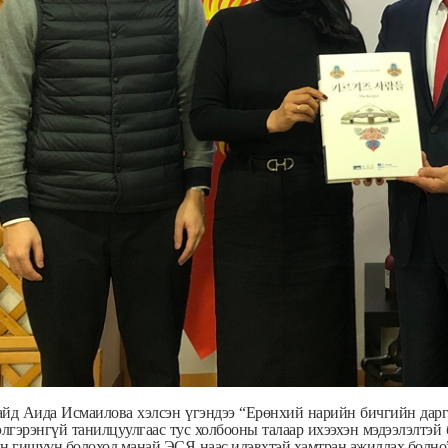
айд Аида Исмаилова хэлсэн үгэндээ “Ерөнхий нарийн бичгийн д
элгэрэнгүй танилцуулгаас тус холбооны талаар ихээхэн мэдээлэлтэ
 гишүүн болоход манай ЭСЯ-наас идэвхтэй хамтран ажиллах болно”