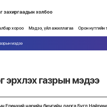
аг захиргаадын холбоо
албар хороо
Мэдээ, үйл ажиллагаа
Орон нутгийн 
газрын мэдээ
г эрхлэх газрын мэдээ
н Ерөнхий нарийн бичгийн дарга Бүгд Найрам