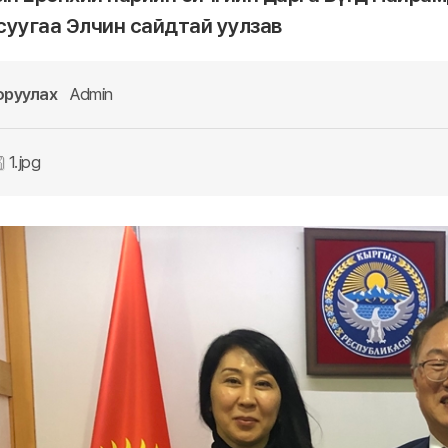
суугаа Элчин сайдтай уулзав
оруулах
Admin
1.jpg