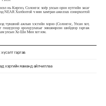
сөл нь Киргиз, Солонгос хоёр улсын орон нутгийн засаг
элээд NEAR Холбоотой ч мөн хамтран ажиллах сонирхолтой
эд түвшний ажлын хэсгийн хороо (Солонгос, Улсан хот,
ааг гишүүнээр оролцуулахыг зөвшөөрсөн шийдвэр гаргаж
тнам улсын Хо Ши Мин хот юм.
 хүсэлт гаргав
ад хэргийн яаманд айлчиллаа