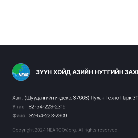
ЗҮҮН ХОЙД АЗИЙН НУТГИЙН ЗА
Хаяг: (Шуудангийн индекс: 37668) Пухан Техно Парк 311
Утас
82-54-223-2319
Факс
82-54-223-2309
Copyright 2024 NEARGOV.org. All rights reserved.