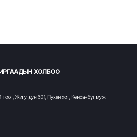
ХИРГААДЫН ХОЛБОО
 тоот, Жигугдун 601, Пухан хот, Кёнсанбүг муж