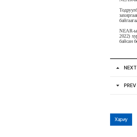
Тодруулб
захиргаа
байгаага
NEAR-ын
2022) х
байсан 
NEXT
PREV
Хариу