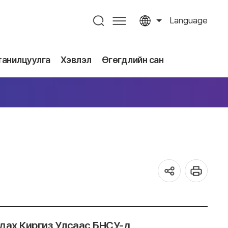
Language
танилцуулга
Хэвлэл
Өгөгдлийн сан
дах Киргиз Улсаас БНСУ-д