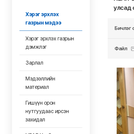
улсад 
Хэрэг эрхлэх
газрын мэдээ
Бичлэг 
Хэрэг эрхлэх газрын
дэмжлэг
Файл
Зарлал
Мэдээллийн
материал
Гишүүн орон
нутгуудаас ирсэн
захидал