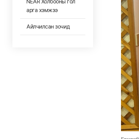
NEAR Холбооны гол
арга хэмжээ
Айлчилсан зочид