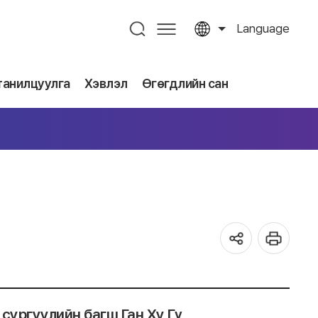
Language
танилцуулга
Хэвлэл
Өгөгдлийн сан
сургуулийн багш Ган Ху Гү