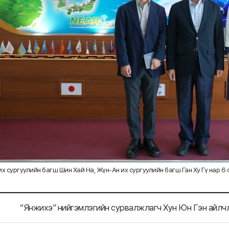
х сургуулийн багш Шин Хай На, Жүн-Ан их сургуулийн багш Ган Ху Гү нар 6
“Янжихэ” нийгэмлэгийн сурвалжлагч Хун Юн Гэн айлч