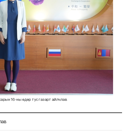
 сарын 16-ны өдөр тус газарт айлчлав
лав