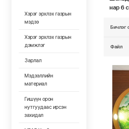
нар 6 
Хэрэг эрхлэх газрын
мэдээ
Бичлэг 
Хэрэг эрхлэх газрын
дэмжлэг
Файл
Зарлал
Мэдээллийн
материал
Гишүүн орон
нутгуудаас ирсэн
захидал