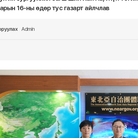
сарын 16-ны өдөр тус газарт айлчлав
оруулах
Admin