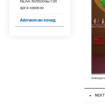
NEAR Холбооны гол
арга хэмжээ
Айлчилсан зочид
Шаньдун и
NEXT