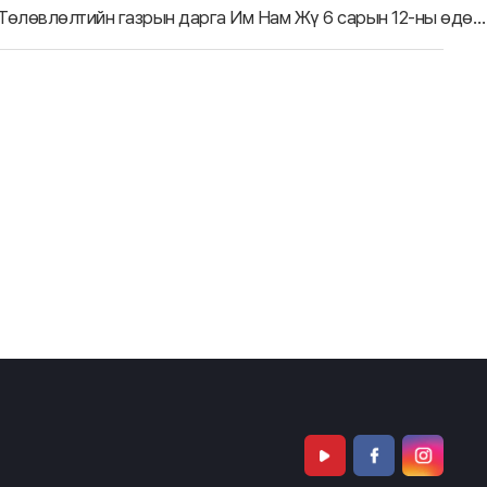
Мэйл Гёнжэ телевизийн орон нутгийн Ерөнхий газрын Төлөвлөлтийн газрын дарга Им Нам Жү 6 сарын 12-ны өдөр тус газарт айлчлав.