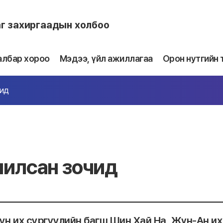
аг захиргаадын холбоо
албар хороо
Мэдээ, үйл ажиллагаа
Орон нутгийн 
чид
илсан зочид
н их сургуулийн багш Шин Хай На, Жүн-Ан их 