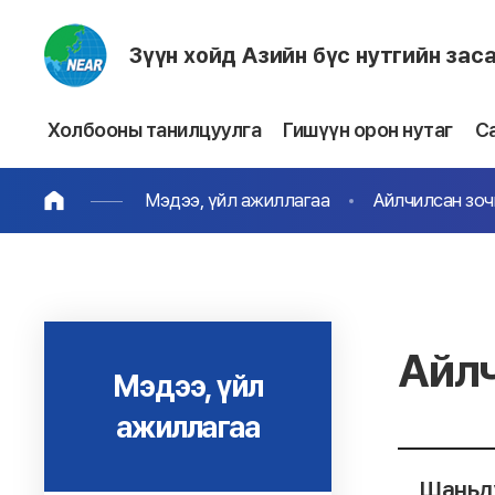
Зүүн хойд Азийн бүс нутгийн зас
Холбооны танилцуулга
Гишүүн орон нутаг
С
Мэдээ, үйл ажиллагаа
Айлчилсан зо
Айлч
Мэдээ, үйл
ажиллагаа
Шаньду