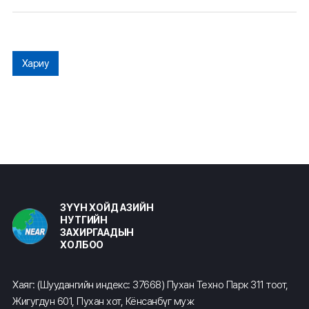
Хариу
ЗҮҮН ХОЙД АЗИЙН
НУТГИЙН
ЗАХИРГААДЫН
ХОЛБОО
Хаяг: (Шуудангийн индекс: 37668) Пухан Техно Парк 311 тоот,
Жигугдун 601, Пухан хот, Кёнсанбүг муж