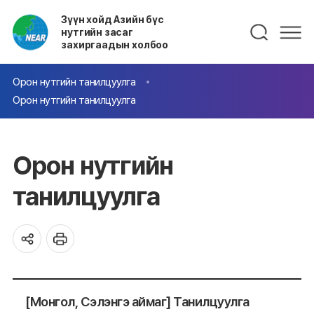
Зүүн хойд Азийн бүс
нутгийн засаг
захиргаадын холбоо
Орон нутгийн танилцуулга
Орон нутгийн танилцуулга
Орон нутгийн
танилцуулга
[Монгол, Сэлэнгэ аймаг] Танилцуулга