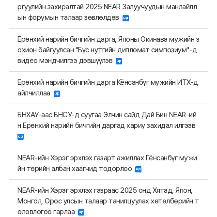
ргуулийн захиралтай 2025 NEAR Залуучуудын манлайлл
ын форумын талаар зөвлөлдөв
Ерөнхий нарийн бичгийн дарга, Японы Окинава мужийн з
охион байгуулсан "Бүс нутгийн дипломат симпозиум"-д
видео мэндчилгээ дэвшүүлэв
Ерөнхий нарийн бичгийн дарга Кёнсанбүг мужийн ИТХ-д
айлчиллаа
БНХАУ-аас БНСУ-д суугаа Элчин сайд Дай Бин NEAR-ий
н Ерөнхий нарийн бичгийн даргад хариу захидал илгээв
NEAR-ийн Хэрэг эрхлэх газарт ажиллах Гёнсанбүг мужи
йн төрийн албан хаагчид тодорлоо
NEAR-ийн Хэрэг эрхлэх газраас 2025 онд Хятад, Япон,
Монгол, Орос улсын талаар танилцуулах хөтөлбөрийн т
өлөвлөгөө гарлаа