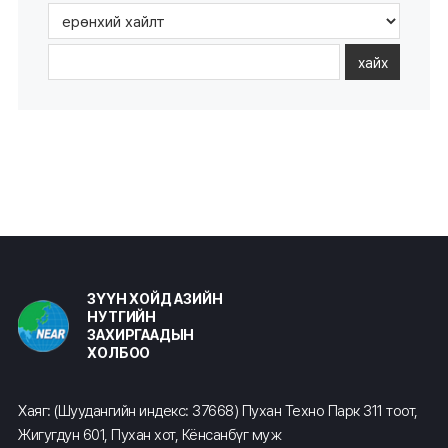
хайх
ЗҮҮН ХОЙД АЗИЙН
НУТГИЙН
ЗАХИРГААДЫН
ХОЛБОО
Хаяг: (Шуудангийн индекс: 37668) Пухан Техно Парк 311 тоот,
Жигугдун 601, Пухан хот, Кёнсанбүг муж