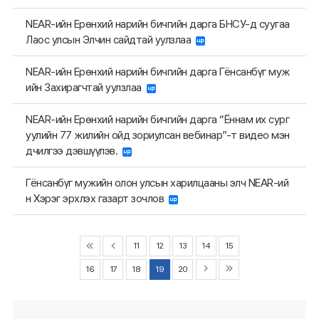
NEAR-ийн Ерөнхий нарийн бичгийн дарга БНСУ-д суугаа
Лаос улсын Элчин сайдтай уулзлаа
NEAR-ийн Ерөнхий нарийн бичгийн дарга Гёнсанбүг муж
ийн Захирагчтай уулзлаа
NEAR-ийн Ерөнхий нарийн бичгийн дарга “Ённам их сург
уулийн 77 жилийн ойд зориулсан вебинар”-т видео мэн
дчилгээ дэвшүүлэв.
Гёнсанбүг мужийн олон улсын харилцааны элч NEAR-ий
н Хэрэг эрхлэх газарт зочлов
11
12
13
14
15
16
17
18
19
20