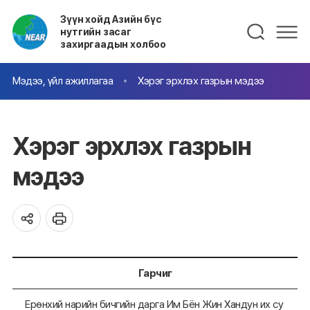
Зүүн хойд Азийн бүс
нутгийн засаг
захиргаадын холбоо
Мэдээ, үйл ажиллагаа
Хэрэг эрхлэх газрын мэдээ
Хэрэг эрхлэх газрын
мэдээ
Гарчиг
Ерөнхий нарийн бичгийн дарга Им Бён Жин Хандун их су