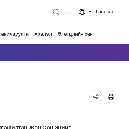
Language
танилцуулга
Хэвлэл
Өгөгдлийн сан
эргэжилтэн Жон Сон Энийг