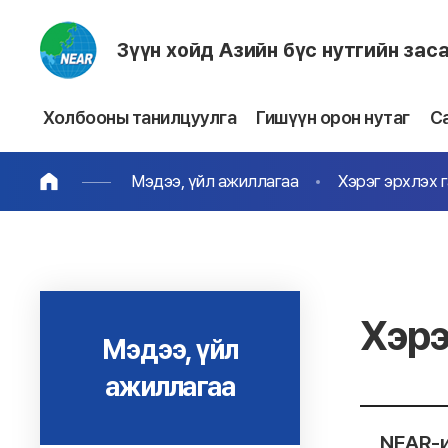
Зүүн хойд Азийн бүс нутгийн зас
Холбооны танилцуулга
Гишүүн орон нутаг
С
Мэдээ, үйл ажиллагаа
Хэрэг эрхлэх 
Хэрэ
Мэдээ, үйл
ажиллагаа
NEAR-и