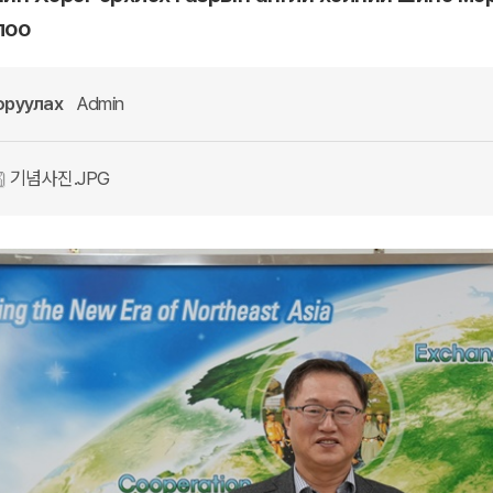
лоо
оруулах
Admin
기념사진.JPG