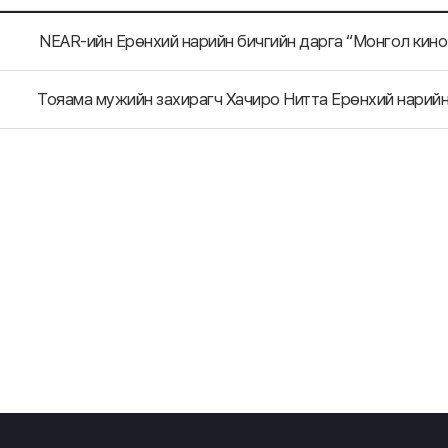
Тояама мужийн захирагч Хачиро Нитта Ерөнхий нарий