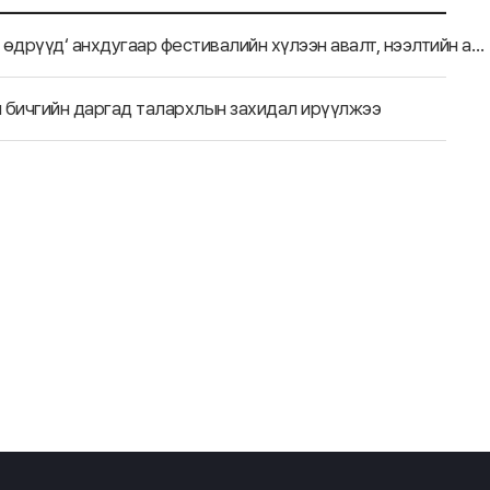
NEAR-ийн Ерөнхий нарийн бичгийн дарга “Монгол кино өдрүүд‘ анхдугаар фестивалийн хүлээн авалт, нээлтийн арга хэмжээнд оролцов
н бичгийн даргад талархлын захидал ирүүлжээ