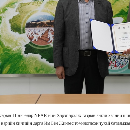
 сарын 11-ны өдөр NEAR-ийн Хэрэг эрхлэх газрын англи хэлний ши
нарийн бичгийн дарга Им Бён Жинээс томилогдсон тухай батламжаа х