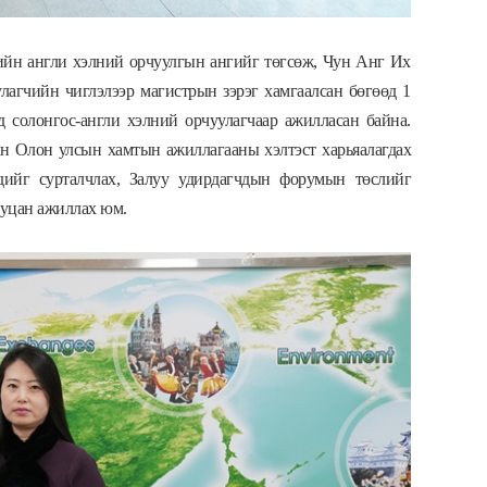
йн англи хэлний орчуулгын ангийг төгсөж, Чун Анг Их
агчийн чиглэлээр магистрын зэрэг хамгаалсан бөгөөд 1
солонгос-англи хэлний орчуулагчаар ажилласан байна.
 Олон улсын хамтын ажиллагааны хэлтэст харьяалагдах
дийг сурталчлах, Залуу удирдагчдын форумын төслийг
риуцан ажиллах юм.