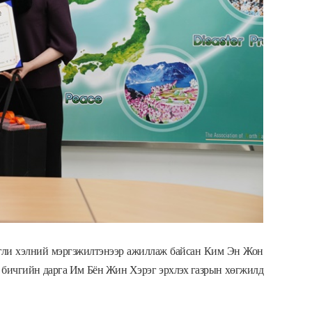
англи хэлний мэргэжилтэнээр ажиллаж байсан Ким Эн Жон
н бичгийн дарга Им Бён Жин Хэрэг эрхлэх газрын хөгжилд