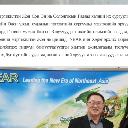
эргэжилтэн Жон Сон Эн нь Солонгосын Гадаад хэлний их сургуули
ийн Олон улсын судлалын төгсөлтийн сургуульд мэргэжлийн орчуул
сард Ганвон мужид болсон Залуучуудын өвлийн олимпийн наадамд 
элний мэргэжилтэн Жон нь цаашид NEAR-ийн Хэрэг эрхлэх газрын
холбогдох гишүүн байгууллагуудтай хамтын ажиллагааны төслүү
ах, бүс нутгийн судалгаа, англи хэлний орчуулга зэрэг ажлуудыг ха