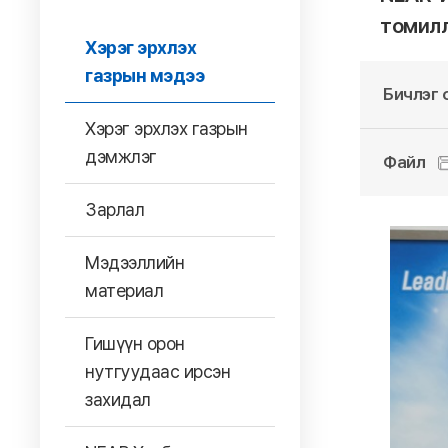
томил
Хэрэг эрхлэх
газрын мэдээ
Бичлэг 
Хэрэг эрхлэх газрын
дэмжлэг
Файл
Зарлал
Мэдээллийн
материал
Гишүүн орон
нутгуудаас ирсэн
захидал