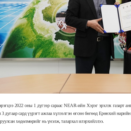
рэгцээ 2022 оны 1 дүгээр сараас NEAR-ийн Хэрэг эрхлэх газарт 
 3 дугаар сард үүрэгт ажлаа хүлээлгэн өгсөн бөгөөд Ерөнхий нарий
руулсан хөдөлмөрийг нь үнэлж, талархал илэрхийллээ.