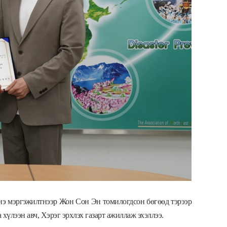
нэ мэргэжилтнээр Жон Сон Эн томилогдсон бөгөөд тэрээр
үлээн авч, Хэрэг эрхлэх газарт ажиллаж эхэллээ.