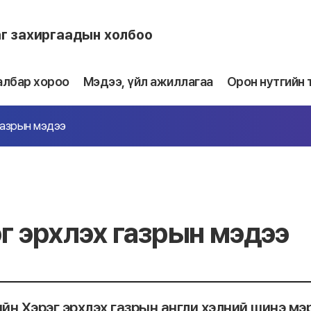
аг захиргаадын холбоо
албар хороо
Мэдээ, үйл ажиллагаа
Орон нутгийн 
газрын мэдээ
г эрхлэх газрын мэдээ
йн Хэрэг эрхлэх газрын англи хэлний шинэ м