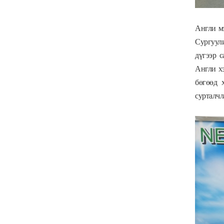
Англи м
Сургуул
дүгээр 
Англи х
бөгөөд 
сурталчл