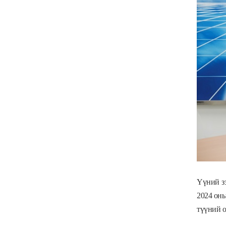
Үүний зэ
2024 оны
түүний о