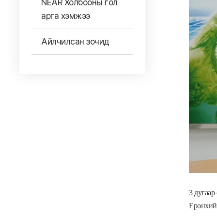
NEAR Холбооны гол
арга хэмжээ
Айлчилсан зочид
3 дугаар
Ерөнхий 