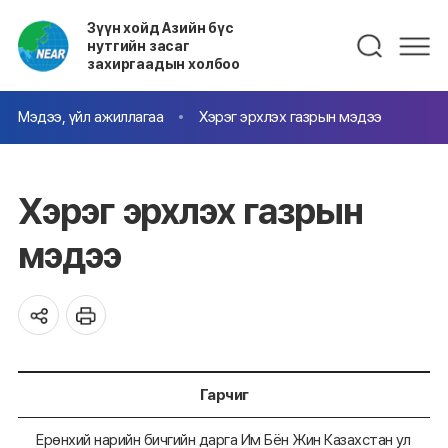
Зүүн хойд Азийн бүс
нутгийн засаг
захиргаадын холбоо
Мэдээ, үйл ажиллагаа
Хэрэг эрхлэх газрын мэдээ
Хэрэг эрхлэх газрын
мэдээ
Гарчиг
Ерөнхий нарийн бичгийн дарга Им Бён Жин Казахстан ул