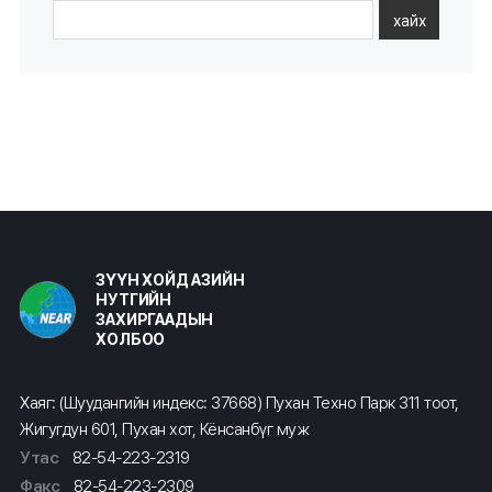
хайх
ЗҮҮН ХОЙД АЗИЙН
НУТГИЙН
ЗАХИРГААДЫН
ХОЛБОО
Хаяг: (Шуудангийн индекс: 37668) Пухан Техно Парк 311 тоот,
Жигугдун 601, Пухан хот, Кёнсанбүг муж
Утас
82-54-223-2319
Факс
82-54-223-2309