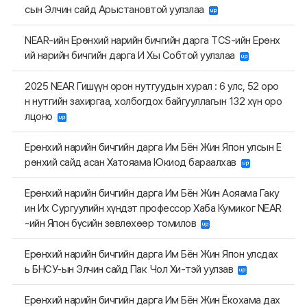
сын Элчин сайд Арыстановтой уулзлаа
NEAR-ийн Ерөнхий нарийн бичгийн дарга TCS-ийн Ерөнх
ий нарийн бичгийн дарга И Хы Собтой уулзлаа
2025 NEAR Гишүүн орон нутгуудын хурал : 6 улс, 52 оро
н нутгийн захиргаа, холбогдох байгууллагын 132 хүн оро
лцоно
Ерөнхий нарийн бичгийн дарга Им Бён Жин Япон улсын Е
рөнхий сайд асан Хатояама Юкиод бараалхав
Ерөнхий нарийн бичгийн дарга Им Бён Жин Аояама Гаку
ин Их Сургуулийн хүндэт профессор Хаба Кумиког NEAR
-ийн Япон бүсийн зөвлөхөөр томилов
Ерөнхий нарийн бичгийн дарга Им Бён Жин Япон улсдах
ь БНСУ-ын Элчин сайд Пак Чол Хи-тэй уулзав
Ерөнхий нарийн бичгийн дарга Им Бён Жин Ёкохама дах