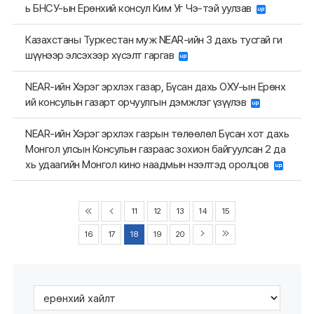
ь БНСУ-ын Ерөнхий консул Ким Уг Чэ-тэй уулзав
Казахстаны Туркестан муж NEAR-ийн 3 дахь тусгай ги
шүүнээр элсэхээр хүсэлт гаргав
NEAR-ийн Хэрэг эрхлэх газар, Бүсан дахь ОХУ-ын Ерөнх
ий консулын газарт орчуулгын дэмжлэг үзүүлэв
NEAR-ийн Хэрэг эрхлэх газрын төлөөлөл Бүсан хот дахь
Монгол улсын Консулын газраас зохион байгуулсан 2 да
хь удаагийн Монгол кино наадмын нээлтэд оролцов
11
12
13
14
15
16
17
18
19
20