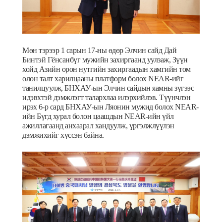
Мөн тэрээр 1 сарын 17-ны өдөр Элчин сайд Дай
Бинтэй Гёнсанбүг мужийн захиргаанд уулзаж, Зүүн
хойд Азийн орон нутгийн захиргаадын хамгийн том
олон талт харилцааны платформ болох NEAR-ийг
танилцуулж, БНХАУ-ын Элчин сайдын яамны зүгээс
идэвхтэй дэмжлэгт талархлаа илэрхийлэв. Түүнчлэн
ирэх 6-р сард БНХАУ-ын Ляонин мужид болох NEAR-
ийн Б
үгд хурал
болон цаашдын NEAR-ийн үйл
ажиллагаанд анхаарал хандуулж, үргэлжлүүлэн
дэмжихийг хүссэн байна.