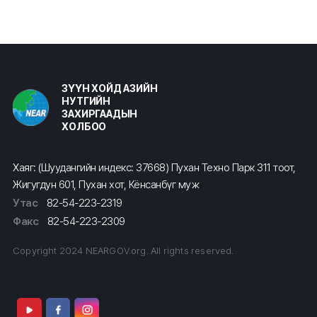
ЗҮҮН ХОЙД АЗИЙН
НУТГИЙН
ЗАХИРГААДЫН
ХОЛБОО
Хаяг: (Шуудангийн индекс: 37668) Пухан Техно Парк 311 тоот,
Жигугдун 601, Пухан хот, Кёнсанбүг муж
Утас
82-54-223-2319
Факс
82-54-223-2309
Copyright 2024 NEARGOV.org. All rights reserved.