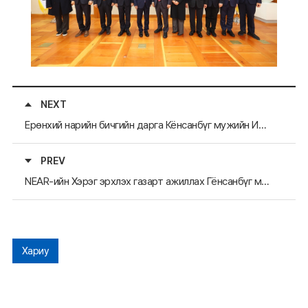
NEXT
Ерөнхий нарийн бичгийн дарга Кёнсанбүг мужийн ИТХ-д айлчиллаа
PREV
NEAR-ийн Хэрэг эрхлэх газарт ажиллах Гёнсанбүг мужийн төрийн албан хаагчид тодорлоо
Хариу