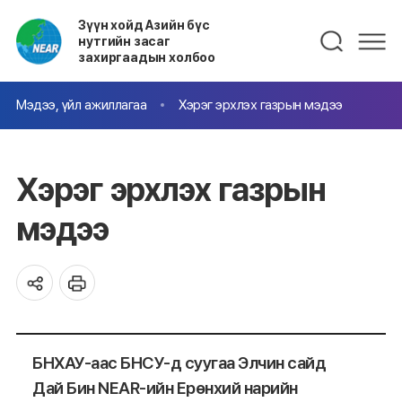
Зүүн хойд Азийн бүс
нутгийн засаг
захиргаадын холбоо
Мэдээ, үйл ажиллагаа
Хэрэг эрхлэх газрын мэдээ
Хэрэг эрхлэх газрын
мэдээ
БНХАУ-аас БНСУ-д суугаа Элчин сайд
Дай Бин NEAR-ийн Ерөнхий нарийн