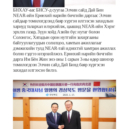
БНХАУ-аас БНСУ-д суугаа Элчин сайд Дай Бин
NEAR-ийн Ерө
нхий
нарийн
бичгийн
даргаас
Элчин
сайдаар
томилогдсонд
баяр
х
ү
ргэн
илгээсэн
захидлын
хариуд
талархал
илэрхийлж
,
цаашид
NEAR-ийн Хэрэг
эрхлэх
газар
,
З
үү
н
хойд
Азийн
б
ү
с
нутаг
болон
Солонгос, Хятадын
орон нутгийн захиргааны
байгууллагуудын солилцоо, хамтын ажиллагааг
дэмжихийн тулд NEAR-тай идэвхтэй хамтран ажиллах
болно гэдгээ илэрхийлжээ. Ерөнхий нарийн бичгийн
дарга Им Бён Жин энэ оны 1 сарын 3-ны өдөр шинээр
томилогдсон Элчин сайд Дай Бинд баяр хүргэсэн
захидал илгээсэн билээ.