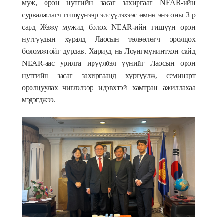
муж, орон нутгийн засаг захиргааг NEAR-ийн
сурвалжлагч гишүүнээр элсүүлэхээс өмнө энэ оны 3-р
сард Жэжү мужид болох NEAR-ийн гишүүн орон
нутгуудын хуралд Лаосын төлөөлөгч оролцох
боломжтойг дурдав. Хариуд нь Лоунгмүнинтхон сайд
NEAR-аас урилга ирүүлбэл үүнийг Лаосын орон
нутгийн засаг захиргаанд хүргүүлж, семинарт
оролцуулах чиглэлээр идэвхтэй хамтран ажиллахаа
мэдэгджээ.