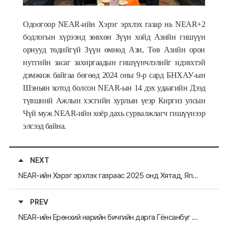
Одоогоор NEAR-ийн Хэрэг эрхлэх газар нь NEAR+2
бодлогын хүрээнд зөвхөн Зүүн хойд Азийн гишүүн
орнууд төдийгүй Зүүн өмнөд Ази, Төв Азийн орон
нутгийн засаг захиргаадын гишүүнчлэлийг идэвхтэй
дэмжиж байгаа бөгөөд 2024 оны 9-р сард БНХАУ-ын
Шэньян хотод болсон NEAR-ын 14 дэх удаагийн Дээд
түвшний Ажлын хэсгийн хурлын үеэр Киргиз улсын
Чүй муж NEAR-ийн хоёр дахь сурвалжлагч гишүүнээр
элсээд байна.
NEXT
NEAR-ийн Хэрэг эрхлэх газраас 2025 онд Хятад, Япон, Монгол, Орос улсын талаар танилцуулах хөтөлбөрийн төлөвлөгөө гарлаа
PREV
NEAR-ийн Ерөнхий нарийн бичгийн дарга Гёнсанбүг мужийн Захирагчтай уулзлаа