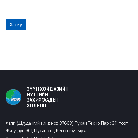
Хариу
ЗҮҮН ХОЙД АЗИЙН
НУТГИЙН
ЗАХИРГААДЫН
ХОЛБОО
Хаяг: (Шуудангийн индекс: 37668) Пухан Техно Парк 311 тоот,
Жигугдун 601, Пухан хот, Кёнсанбүг муж