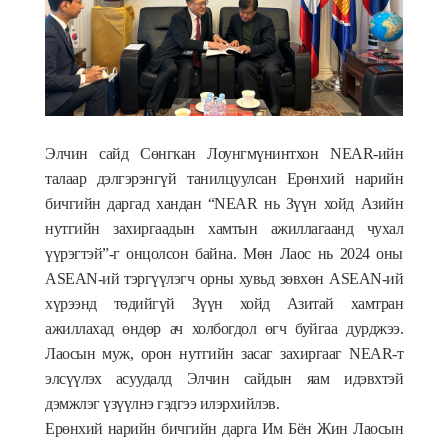
Элчин сайд Сөнгкан Лоунгмүнинтхон NEAR-ийн
талаар дэлгэрэнгүй танилцуулсан Ерөнхий нарийн
бичгийн даргад хандан “NEAR нь Зүүн хойд Азийн
нутгийн захиргаадын хамтын ажиллагаанд чухал
үүрэгтэй”-г онцолсон байна. Мөн Лаос нь 2024 оны
ASEAN-ий тэргүүлэгч орны хувьд зөвхөн ASEAN-ий
хүрээнд төдийгүй Зүүн хойд Азитай хамтран
ажиллахад өндөр ач холбогдол өгч буйгаа дурджээ.
Лаосын муж, орон нутгийн засаг захиргааг NEAR-т
элсүүлэх асуудалд Элчин сайдын яам идэвхтэй
дэмжлэг үзүүлнэ гэдгээ илэрхийлэв.
Ерөнхий нарийн бичгийн дарга Им Бён Жин Лаосын