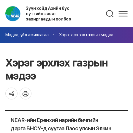
Зүүн хойд Азийн бүс
нутгийн засаг
захиргаадын холбоо
Мэдээ, үйл ажиллагаа
Хэрэг эрхлэх газрын мэдээ
Хэрэг эрхлэх газрын
мэдээ
NEAR-ийн Ерөнхий нарийн бичгийн
дарга БНСУ-д суугаа Лаос улсын Элчин