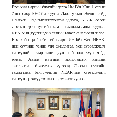
Ерөнхий нарийн бичгийн дарга Им Бён Жин 1 сарын
7-ны өдөр БНСУ-д суугаа Лаос улсын Элчин сайд
Сөнгкан Лоунгмунинтхонтой уулзаж, NEAR болон
Лаосын орон нутгийн хамтын ажиллагааны асуудал,
NEAR-ын дэд гишүүнчлэлийн талаар санал солилцлоо.
Ерөнхий нарийн бичгийн дарга Им Бён Жин NEAR-
ийн сүүлийн үеийн үйл ажиллагаа, мөн сурвалжлагч
гишүүний талаар танилцуулсан бөгөөд Зүүн хойд,
өмнөд Азийн нутгийн захиргаадын хамтын
ажиллагааг бэхжүүлэх хүрээнд Лаосын нутгийн
захиргааны байгууллагыг NEAR-ийн сурвалжлагч
гишүүнээр элсүүлэх талаар дэмжлэг хүслээ.