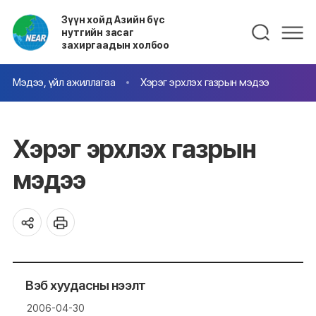
Зүүн хойд Азийн бүс
нутгийн засаг
захиргаадын холбоо
Мэдээ, үйл ажиллагаа
Хэрэг эрхлэх газрын мэдээ
Хэрэг эрхлэх газрын
мэдээ
Вэб хуудасны нээлт
2006-04-30