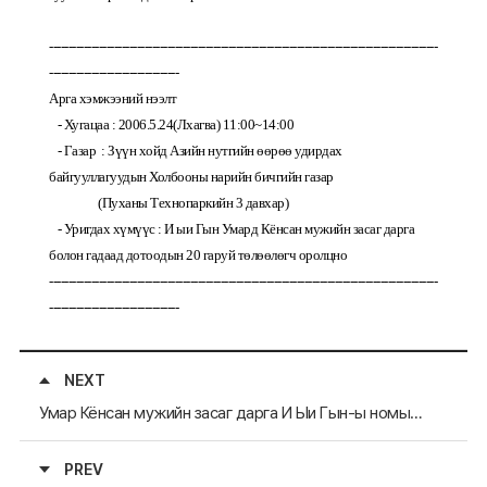
------------------------------------------------------------------------------------------------------
----------------------------------
Арга хэмжээний нээлт
- Хугацаа :
2006.5.24
(Лхагва)
11:00
~
14:00
- Газар
: Зүүн хойд Азийн нутгийн өөрөө удирдах
байгууллагуудын Холбооны нарийн бичгийн газар
(Пуханы Технопаркийн 3 давхар)
- Уригдах хүмүүс : И ыи Гын Умард Кёнсан мужийн засаг дарга
болон гадаад дотоодын 20 гаруй төлөөлөгч оролцно
------------------------------------------------------------------------------------------------------
----------------------------------
NEXT
Умар Кёнсан мужийн засаг дарга И Ыи Гын-ы номын баяр
PREV