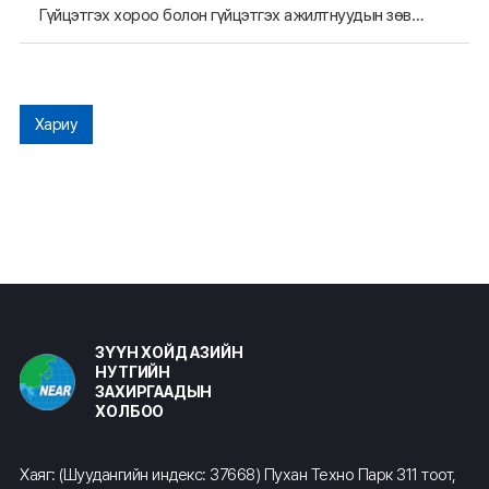
Гүйцэтгэх хороо болон гүйцэтгэх ажилтнуудын зөвлөгөөн
Хариу
ЗҮҮН ХОЙД АЗИЙН
НУТГИЙН
ЗАХИРГААДЫН
ХОЛБОО
Хаяг: (Шуудангийн индекс: 37668) Пухан Техно Парк 311 тоот,