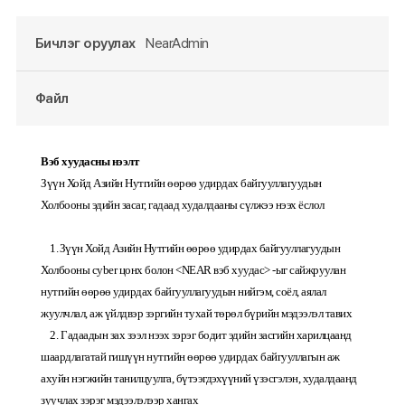
Бичлэг оруулах
NearAdmin
Файл
Вэб хуудасны нээлт
Зүүн Хойд Азийн Нутгийн өөрөө удирдах байгууллагуудын
Холбооны эдийн засаг, гадаад худалдааны сүлжээ нээх ёслол
1.
Зүүн Хойд Азийн Нутгийн өөрөө удирдах байгууллагуудын
Холбооны cyber цонх болон <NEAR вэб хуудас> -ыг сайжруулан
нутгийн өөрөө удирдах байгууллагуудын нийгэм, соёл, аялал
жуулчлал, аж үйлдвэр зэргийн тухай төрөл бүрийн мэдээлэл тавих
2.
Гадаадын зах зээл нээх зэрэг бодит эдийн засгийн харилцаанд
шаардлагатай гишүүн нутгийн өөрөө удирдах байгууллагын аж
ахуйн нэгжийн танилцуулга, бүтээгдэхүүний үзэсгэлэн, худалдаанд
зуучлах зэрэг мэдээлэлээр хангах