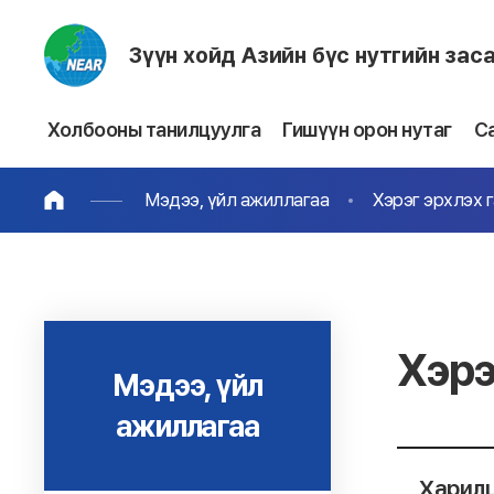
Зүүн хойд Азийн бүс нутгийн зас
Холбооны танилцуулга
Гишүүн орон нутаг
С
Мэдээ, үйл ажиллагаа
Хэрэг эрхлэх 
Хэрэ
Мэдээ, үйл
ажиллагаа
Харилц