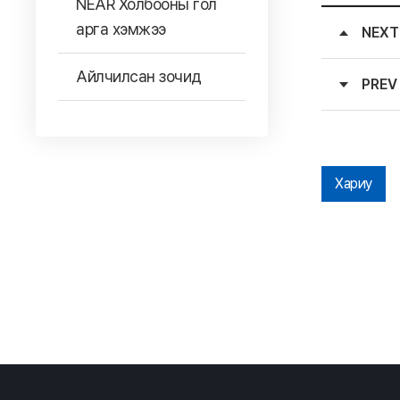
NEAR Холбооны гол
арга хэмжээ
NEXT
Айлчилсан зочид
PREV
Хариу