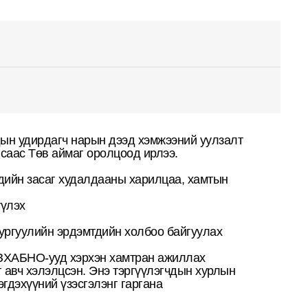
ын удирдагч нарын дээд хэмжээний уулзалт 
саас Төв аймаг оролцоод ирлээ. 
дийн засаг худалдааны харилцаа, хамтын 
үлэх
ургуулийн эрдэмтдийн холбоо байгуулах 
 ЗХАБНО-ууд хэрхэн хамтран ажиллах
 авч хэлэлцсэн. Энэ тэргүүлэгчдын хурлын 
эгдэхүүний үзэсгэлэнг гаргана