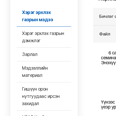
Хэрэг эрхлэх
Бичлэг 
газрын мэдээ
Хэрэг эрхлэх газрын
Файл
дэмжлэг
6 с
Зарлал
семина
Энэхүү
Мэдээллийн
материал
Гишүүн орон
нутгуудаас ирсэн
Үүнээс
захидал
үеэр ур