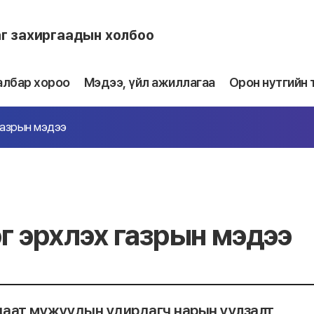
аг захиргаадын холбоо
албар хороо
Мэдээ, үйл ажиллагаа
Орон нутгийн 
газрын мэдээ
г эрхлэх газрын мэдээ
аат мужуудын удирдагч нарын уулзалт