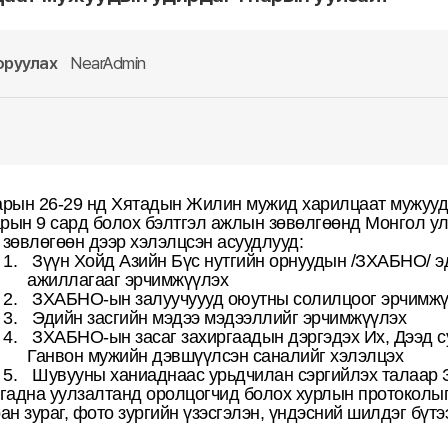
оруулах
NearAdmin
арын 26-29 нд Хятадын Жилин мужид харилцаат мужууд
рын 9 сард болох бэлтгэл ажлын зөвөлгөөнд Монгол ул
 зөвлөгөөн дээр хэлэлцсэн асуудлууд:
1.
Зүүн Хойд Азийн Бүс нутгийн орнуудын /ЗХАБНО/ э
ажиллагааг эрчимжүүлэх
2.
ЗХАБНО-ын залуучуууд оюутны солилцоог эрчимжү
3.
Эдийн засгийн мэдээ мэдээллийг эрчимжүүлэх
4.
ЗХАБНО-ын засаг захиргаадын дэргэдэх Их, Дээд с
Ганвон мужийн дэвшүүлсэн саналийг хэлэлцэх
5.
Шувууны ханиаднаас урьдчилан сэргийлэх талаар
 гадна уулзалтанд оролцогчид болох хурлын протоколыг
ан зураг, фото зургийн үзэсгэлэн, үндэсний шилдэг бүтэ