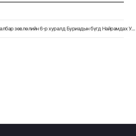
Бүс нутгийн болон хил орчмын харилцааны талаархи салбар зөвлөлийн 6-р хуралд Буриадын бүгд Найрамдах Улсын төлөөлөгчид оролцлоо