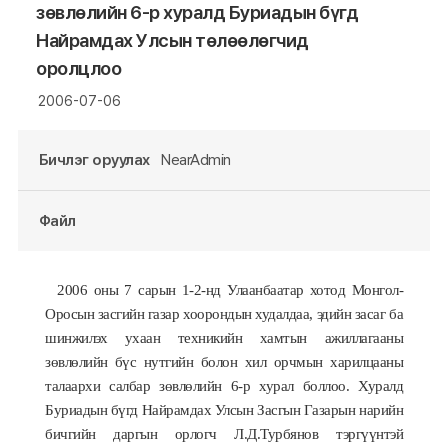
зөвлөлийн 6-р хуралд Буриадын бүгд
Найрамдах Улсын төлөөлөгчид
оролцлоо
2006-07-06
Бичлэг оруулах
NearAdmin
Файл
2006 оны 7 сарын 1-2-нд Улаанбаатар хотод Монгол-
Оросын засгийн газар хоорондын худалдаа, эдийн засаг ба
шинжилэх ухаан техникийн хамтын ажиллагааны
зөвлөлийн бүс нутгийн болон хил орчмын харилцааны
талаархи салбар зөвлөлийн 6-р хурал боллоо. Хуралд
Буриадын бүгд Найрамдах Улсын Засгын Газарын нарийн
бичгийн даргын орлогч Л.Д.Турбянов тэргүүнтэй