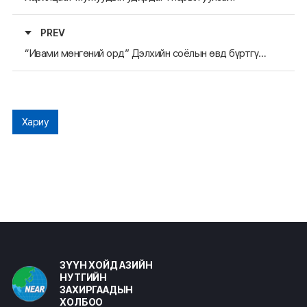
PREV
“Ивами мөнгөний орд” Дэлхийн соёлын өвд бүртгүүлэх өргөдөл гардуулав
Хариу
ЗҮҮН ХОЙД АЗИЙН
НУТГИЙН
ЗАХИРГААДЫН
ХОЛБОО