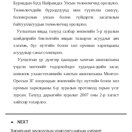
Буриадын бүгд Найрамдах Улсын төлөөлөгчид оролцлоо.
Төлөөлөгчдийн бүрэлдхүүнд мөн түүнчлэн санхүү,
боловсролын улсын болон гүйцэргэх засаглалын
байгууллагуудын төлөөлөгчид оролцлоо.
Уулзалтын явцад талууд салбар зөвлөлийн 5-р хуралын
шийдвэрийн биелэлтийн явцын талаархи асуудлыг авч
хэлэлэж, бүс нутгийн болон хил орчмын харилцааны
асуудлаар санал солилцлоо.
Уулзалтын үр дүнгээр цаашдын хамтын ажиллагааны
үндсэн чиглэлийг тодорхойлдог худалдаа-эдийн засаг,
шинжлэх ухаан-техникийн хамтын ажиллагааны Монгол-
Оросын ЗГ хоорондын зөвлөлийн бүс нутгийн болон хил
орчмын харилцааны 6-р хуралын протоколд гарын үсэг
зурсан. Талууд дараагийн хуралыг 2007 оны 2-р хагаст
хийхээр тохирлоо.
NEXT
Харилцаат мужуудын удирдагч нарын уулзалт