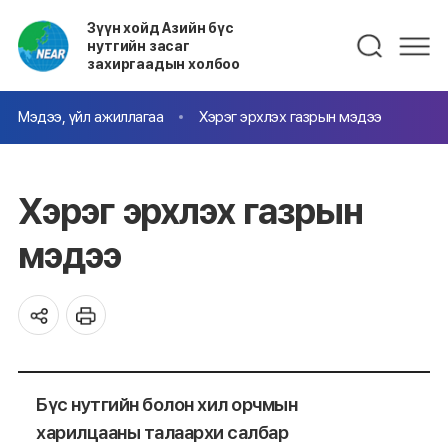
Зүүн хойд Азийн бүс
нутгийн засаг
захиргаадын холбоо
Мэдээ, үйл ажиллагаа
Хэрэг эрхлэх газрын мэдээ
Хэрэг эрхлэх газрын
мэдээ
Бүс нутгийн болон хил орчмын
харилцааны талаархи салбар