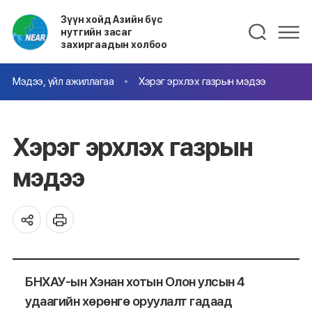
Зүүн хойд Азийн бүс
нутгийн засаг
захиргаадын холбоо
Мэдээ, үйл ажиллагаа
Хэрэг эрхлэх газрын мэдээ
Хэрэг эрхлэх газрын
мэдээ
БНХАУ-ын Хэнан хотын Олон улсын 4
удаагийн хөрөнгө оруулалт гадаад