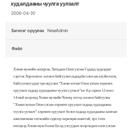
худалдааны чуулга уулзалт
2006-04-30
Бичлэг оруулах
NearAdmin
Файл
Хэнан
мужийн
захиргаа
,
Хятадын
Олон
улсын
Гадаад
худалдааг
сэргээх
Хорооноос
зохион
байгуулан
гадаадбн
олон
аж
ахуйн
нэгж
,
байгууллагуудыг
оролцуулан
“
Хэнан
хотын
Олон
улсын
хөрөнгө
оруулалт
гадаад
худалдааны
чуулга
уулзалт”ыг
4-
р
сарын
12-
ноос
14-
ний
хооронд
Хэнан
мужийн
Чонжү
хотод
зохион
байгуулна
“
Хэнан
хотын
Олон
улсын
хөрөнгө
оруулалт
гадаад
худалдааны
чуулга
уулзалт”
хөрөнгө
оруулалт
болон
гадаад
худалдааны
хамтын
ажиллагааны
хөгжлийн
сэдвээр
харилцан
ашигтай
,
эрх
тэгш
нөхцөлд
Хэнан
муж
болон
бусад
улсуудын
хоорондын
олон
улсын