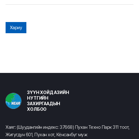
Хариу
ЗҮҮН ХОЙД АЗИЙН
НУТГИЙН
ЗАХИРГААДЫН
ХОЛБОО
Хаяг: (Шуудангийн индекс: 37668) Пухан Техно Парк 311 тоот,
Жигугдун 601, Пухан хот, Кёнсанбүг муж