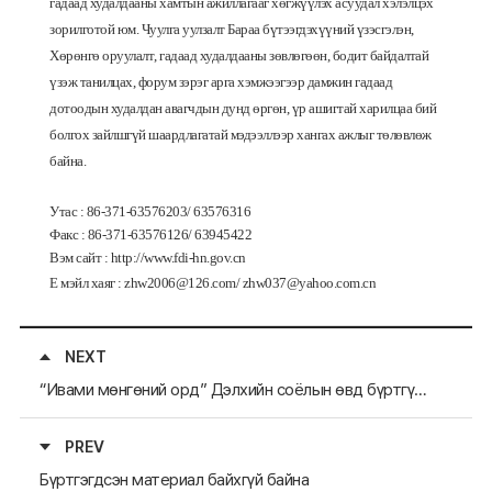
гадаад
худалдааны
хамтын
ажиллагааг
хөгжүүлэх
асуудал
хэлэлцэх
зорилготой
юм
.
Чуулга
уулзалт
Бараа
бүтээгдэхүүний
үзэсгэлэн
,
Хөрөнгө
оруулалт
,
гадаад
худалдааны
зөвлөгөөн
,
бодит
байдалтай
үзэж
танилцах
,
форум
зэрэг
арга
хэмжээгээр
дамжин
гадаад
дотоодын
худалдан
авагчдын
дунд
өргөн
,
үр
ашигтай
харилцаа
бий
болгох
зайлшгүй
шаардлагатай
мэдээллээр
хангах
ажлыг
төлөвлөж
байна
.
Утас
: 86-371-63576203/ 63576316
Факс
: 86-371-63576126/ 63945422
Вэм
сайт
: http://www.fdi-hn.gov.cn
Е
мэйл
хаяг
: zhw2006@126.com/ zhw037@yahoo.com.cn
NEXT
“Ивами мөнгөний орд” Дэлхийн соёлын өвд бүртгүүлэх өргөдөл гардуулав
PREV
Бүртгэгдсэн материал байхгүй байна