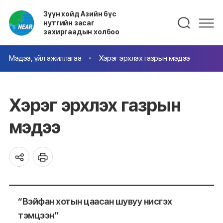
Зүүн хойд Азийн бүс
нутгийн засаг
захиргаадын холбоо
Мэдээ, үйл ажиллагаа
Хэрэг эрхлэх газрын мэдээ
Хэрэг эрхлэх газрын
мэдээ
“Вэйфан хотын цаасан шувуу нисгэх
тэмцээн”