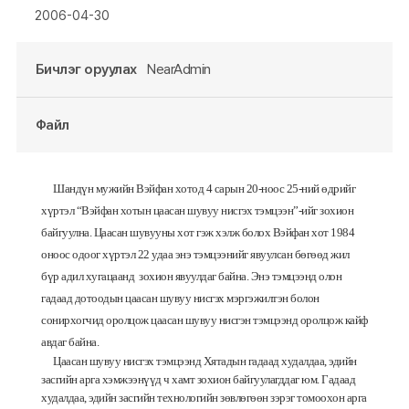
2006-04-30
Бичлэг оруулах
NearAdmin
Файл
Шандүн
мужийн
Вэйфан
хотод
4
сарын
20-
ноос
25-
ний
өдрийг
хүртэл
“Вэйфан
хотын
цаасан
шувуу
нисгэх
тэмцээн”
-
ийг
зохион
байгуулна
.
Цаасан
шувууны
хот
гэж
хэлж
болох
Вэйфан
хот
1984
оноос
одоог
хүртэл
22
удаа
энэ
тэмцээнийг
явуулсан
бөгөөд
жил
бүр
адил
хугацаанд
зохион
явуулдаг
байна
.
Энэ
тэмцээнд
олон
гадаад
дотоодын
цаасан
шувуу
нисгэх
мэргэжилтэн
болон
сонирхогчид
оролцож
цаасан
шувуу
нисгэн
тэмцээнд
оролцож
кайф
авдаг
байна
.
Цаасан
шувуу
нисгэх
тэмцээнд
Хятадын
гадаад
худалдаа
,
эдийн
засгийн
арга
хэмжээнүүд
ч
хамт
зохион
байгуулагддаг
юм
.
Гадаад
худалдаа
,
эдийн
засгийн
технологийн
зөвлөгөөн
зэрэг
томоохон
арга