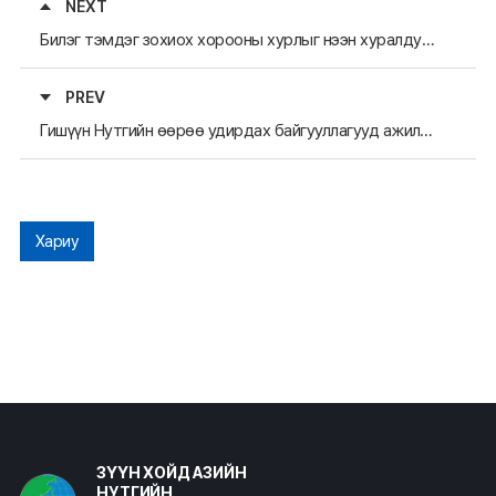
NEXT
Билэг тэмдэг зохиох хорооны хурлыг нээн хуралдуулах
PREV
Гишүүн Нутгийн өөрөө удирдах байгууллагууд ажилтнаа явуулах
Хариу
ЗҮҮН ХОЙД АЗИЙН
НУТГИЙН