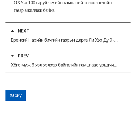
ОХУ-д 100 гаруй чехийн компаний төлөөлөгчийн
газар ажиллаж байна
NEXT
Ерөнхий Нарийн бичгийн газрын дарга Ли Хээ Дү 9-дэх удаагийн ЗХА-ийн форумд “ЗХА-ийн өөртөө засах байгууллагын холбооны
PREV
Хёго муж 6 хэл хэлээр байгалийн гамшгаас урьдчилан сэргийлэх талаарх мэдээг тарааж байна
Хариу