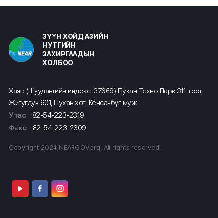
ЗҮҮН ХОЙД АЗИЙН
НУТГИЙН
ЗАХИРГААДЫН
ХОЛБОО
Хаяг: (Шуудангийн индекс: 37668) Пухан Техно Парк 311 тоот,
Жигугдун 601, Пухан хот, Кёнсанбүг муж
Утас
82-54-223-2319
Факс
82-54-223-2309
Copyright 2024 NEARGOV.org. All rights reserved.