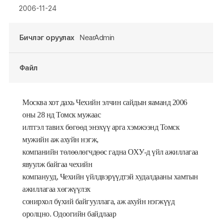
2006-11-24
Бичлэг оруулах
NearAdmin
Файл
Москва хот дахь Чехийн элчин сайдын яаманд 2006
оны 28 нд Томск мужаас
илтгэл тавих бөгөөд энэхүү арга хэмжээнд Томск
мужийн аж ахуйн нэгж,
компанийн төлөөлөгчдөөс гадна ОХУ-д үйл ажиллагаа
явуулж байгаа чехийн
компанууд, Чехийн үйлдвэрүүдтэй худалдааны хамтын
ажиллагаа хөгжүүлэх
сонирхол бүхий байгууллага, аж ахуйн нэгжүүд
оролцно. Одоогийн байдлаар