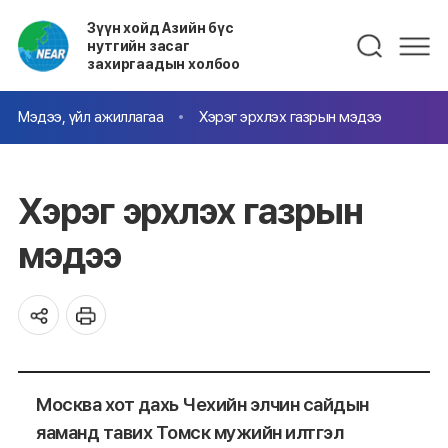
Зүүн хойд Азийн бүс
нутгийн засаг
захиргаадын холбоо
Мэдээ, үйл ажиллагаа
Хэрэг эрхлэх газрын мэдээ
Хэрэг эрхлэх газрын
мэдээ
Москва хот дахь Чехийн элчин сайдын
яаманд тавих Томск мужийн илтгэл