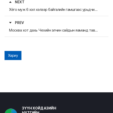
NEXT
Хёго муж 6 хэл хэлээр байгалийн гамшгаас урьдчилан сэргийлэх талаарх мэдээг тарааж байна
PREV
Москва хот дахь Чехийн элчин сайдын яаманд тавих Томск мужийн илтгэл
Хариу
ЗҮҮН ХОЙД АЗИЙН
НУТГИЙН