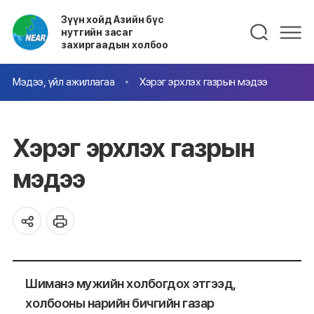
Зүүн хойд Азийн бүс
нутгийн засаг
захиргаадын холбоо
Мэдээ, үйл ажиллагаа
Хэрэг эрхлэх газрын мэдээ
Хэрэг эрхлэх газрын
мэдээ
Шиманэ мужийн холбогдох этгээд,
холбооны нарийн бичгийн газар