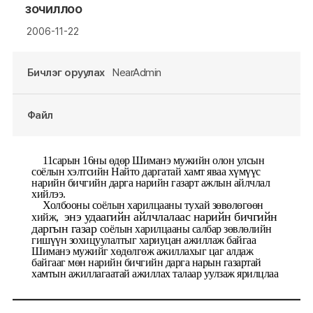
зочиллоо
2006-11-22
Бичлэг оруулах
NearAdmin
Файл
11сарын 16ны өдөр Шиманэ мужийн олон улсын
соёлын хэлтсийн Найто даргатай хамт яваа хүмүүс
нарийн бичгийн дарга нарийн газарт ажлын айлчлал
хийлээ.
Холбооны соёлын харилцааны тухай зөвөлөгөөн
энэ удаагийн айлчлалаас нарийн бичгийн
хийж,
даргын газар
соёлын харилцааны салбар зөвлөлийн
гишүүн зохицуулалтыг хариуцан ажиллаж байгаа
Шиманэ мужийг хөдөлгөж ажиллахыг цаг алдаж
байгааг мөн нарийн бичгийн дарга нарын газартай
хамтын ажиллагаатай ажиллах талаар уулзаж ярилцлаа