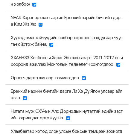
н холбоо/
NEAR Хэрэг эрхлэх газрын Ерөнхий нарийн бичгийн дарг
а Ким Жэ Хю
Хүүхэд эмэгтэйчүүдийн салбар хорооны анхдугаар чуул
ган ойртож байна.
ЗХАБНЗЗ Холбооны Хэрэг Эрхлэх газарт 2011-2012 оны
хооронд ажиллах Монголын төлөөлөгч сонгогдлоо.
Орлогч дарга шинээр томилогдов.
Ерөнхий нарийн бичгийн дарга Ли Хэ Дү Япон улсаар айл
члав.
Нигата муж ОХУ-ын Алс Дорнодын нутагтай эдийн засг
ийн харилцааг өргөжүүлнэ.
Улаабаатар хотод олон улсын боксын тэмцээн зохиогд