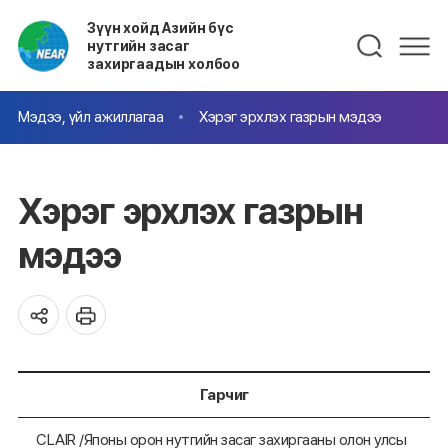
Зүүн хойд Азийн бүс
нутгийн засаг
захиргаадын холбоо
Мэдээ, үйл ажиллагаа
Хэрэг эрхлэх газрын мэдээ
Хэрэг эрхлэх газрын
мэдээ
Гарчиг
CLAIR /Японы орон нутгийн засаг захиргааны олон улсы