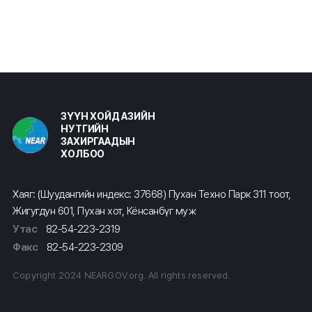
ЗҮҮН ХОЙД АЗИЙН
НУТГИЙН
ЗАХИРГААДЫН
ХОЛБОО
Хаяг: (Шуудангийн индекс: 37668) Пухан Техно Парк 311 тоот,
Жигугдун 601, Пухан хот, Кёнсанбүг муж
Утас
82-54-223-2319
Факс
82-54-223-2309
Copyright 2024 NEARGOV.org. All rights reserved.