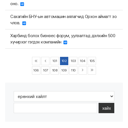
оно.
Сахагийн БНУ-ын автомашин аялагчид Орхон аймагт зо
члов.
Харбинд болох бизнзес форум, уулзалтад дэлхийн 500
хүчирхэг гэгдэх компанийн
101
102
103
104
105
106
107
108
109
110
хайх