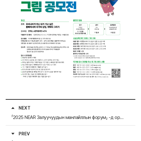
NEXT
「2025 NEAR Залуучуудын манлайллын форум」 -д оролцогчдыг шалгарууллаа
PREV