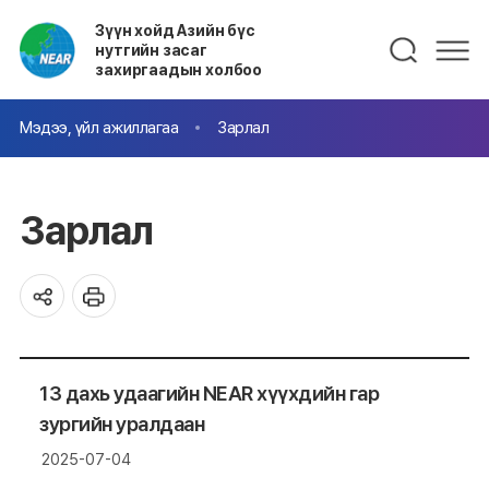
Зүүн хойд Азийн бүс
нутгийн засаг
захиргаадын холбоо
Мэдээ, үйл ажиллагаа
Зарлал
Зарлал
13 дахь удаагийн NEAR хүүхдийн гар
зургийн уралдаан
2025-07-04