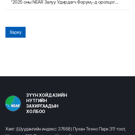
「2025 оны NEAR Залуу Удирдагч Форум」-д оролцогчийн бүртгэл явагдаж байна
Хариу
ЗҮҮН ХОЙД АЗИЙН
НУТГИЙН
ЗАХИРГААДЫН
ХОЛБОО
Хаяг: (Шуудангийн индекс: 37668) Пухан Техно Парк 311 тоот,