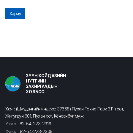
Хариу
ЗҮҮН ХОЙД АЗИЙН
НУТГИЙН
ЗАХИРГААДЫН
ХОЛБОО
Хаяг: (Шуудангийн индекс: 37668) Пухан Техно Парк 311 тоот,
Жигугдун 601, Пухан хот, Кёнсанбүг муж
Утас
82-54-223-2319
Факс
82-54-223-2309