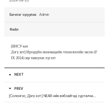
2024-08-23
Бичлэг оруулах
Admin
Файл
[БНСУ-ын
Дэгү
хот
]
Ирээд
ү
йн
инновацийн
технологийн
экспо
(F
IX 2024)
зар тавиулах хүсэлт
NEXT
PREV
[Солонгос, Дэгү хот] NEAR-ийн вэбсайтад сурталчилгааны материал тавиулах хүсэлт гаргав(1.11.)