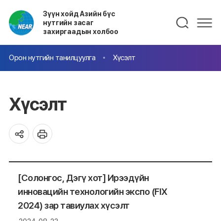
Зүүн хойд Азийн бүс
нутгийн засаг
захиргаадын холбоо
Орон нутгийн танилцуулга
Хүсэлт
Хүсэлт
[Солонгос, Дэгү хот] Ирээдүйн
инновацийн технологийн экспо (FIX
2024) зар тавиулах хүсэлт