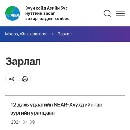
Зүүн хойд Азийн бүс
нутгийн засаг
захиргаадын холбоо
Мэдээ, үйл ажиллагаа
Зарлал
Зарлал
12 дахь удаагийн NEAR-Хүүхдийн гар
зургийн уралдаан
2024-04-09