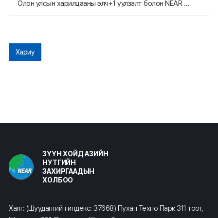
Олон улсын харилцааны элч+1 уулзалт болон NEAR 2024 гишүүн орон нутгуудын мэргэжилтнүүдийн хурал болох тухай
Хариу
ЗҮҮН ХОЙД АЗИЙН
НУТГИЙН
ЗАХИРГААДЫН
ХОЛБОО
Хаяг: (Шуудангийн индекс: 37668) Пухан Техно Парк 311 тоот,