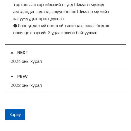
тархалтаас сэргийлэхийн тулд Шиманэ мужид
амьдардаг гадаад залуус болон Шиманэ мужийн
залуучуудыг оролцуулсан
● Япон үндэсний соёлтой танилцах, санал бодол
солилцох зэргийг 3 удаа зохион байгуулсан.
NEXT
2024 оны хурал
PREV
2022 оны хурал
Хариу