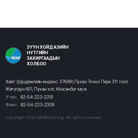
ЗҮҮН ХОЙД АЗИЙН
НУТГИЙН
ЗАХИРГААДЫН
ХОЛБОО
Хаяг: (Шуудангийн индекс: 37668) Пухан Техно Парк 311 тоот,
Жигугдун 601, Пухан хот, Кёнсанбүг муж
Утас
82-54-223-2319
Факс
82-54-223-2309
Copyright 2024 NEARGOV.org. All rights reserved.