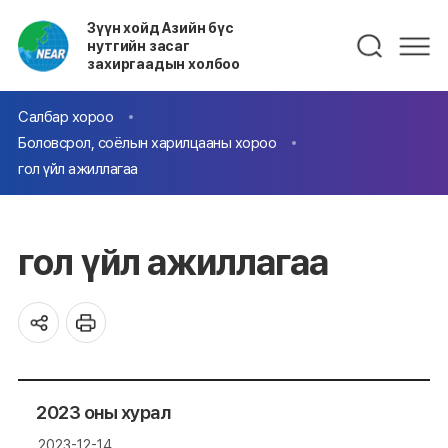
Зүүн хойд Азийн бүс
нутгийн засаг
захиргаадын холбоо
Салбар хороо
Боловсрол, соёлын харилцааны хороо
гол үйл ажиллагаа
гол үйл ажиллагаа
2023 оны хурал
2023-12-14