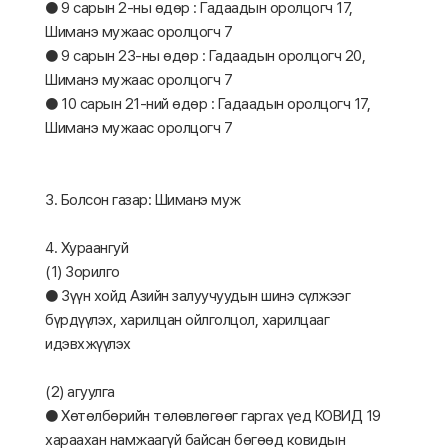
● 9 сарын 2-ны өдөр : Гадаадын оролцогч 17,
Шиманэ мужаас оролцогч 7
● 9 сарын 23-ны өдөр : Гадаадын оролцогч 20,
Шиманэ мужаас оролцогч 7
● 10 сарын 21-ний өдөр : Гадаадын оролцогч 17,
Шиманэ мужаас оролцогч 7
3. Болсон газар: Шиманэ муж
4. Хураангуй
(1) Зорилго
● Зүүн хойд Азийн залуучуудын шинэ сүлжээг
бүрдүүлэх, харилцан ойлголцол, харилцааг
идэвхжүүлэх
(2) агуулга
● Хөтөлбөрийн төлөвлөгөөг гаргах үед КОВИД 19
хараахан намжаагүй байсан бөгөөд ковидын