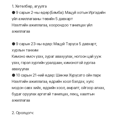
1. Хөтөлбөр, агуулга
● 9 сарын 2-ны өдөр(Бямба): Мацуй хотын Иргэдийн
үйл ажиллагааны төвийн 5 давхарт
Нээлтийн ажиллагаа, хоорондоо танилцах үйл
ажиллагаа
● 9 сарын 23-ны өдөр: Мацуй Тэрүса 5 давхарт,
хурлын танхим
Кимоно өмсч үзэх, зураг авахуулах, ногоон цай ууж
үзэх, гэрэл зургийн уралдаан, кимонотой зургаа
авахуулах
● 10 сарын 21-ний өдөр: Шинжи Хүрүсато ойн парк
Нээлтийн ажиллагаа, өдрийн хоол бэлдэх, хулс
модон савх хийх, өдрийн хоол, амралт, ойгоор алхах,
будаг оруулах аргатай танилцах, лекц, хаалтын
ажиллагаа
2. Оролцогч: