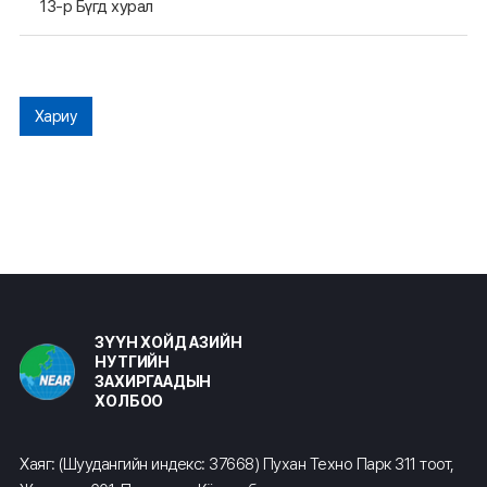
13-р Бүгд хурал
Хариу
ЗҮҮН ХОЙД АЗИЙН
НУТГИЙН
ЗАХИРГААДЫН
ХОЛБОО
Хаяг: (Шуудангийн индекс: 37668) Пухан Техно Парк 311 тоот,