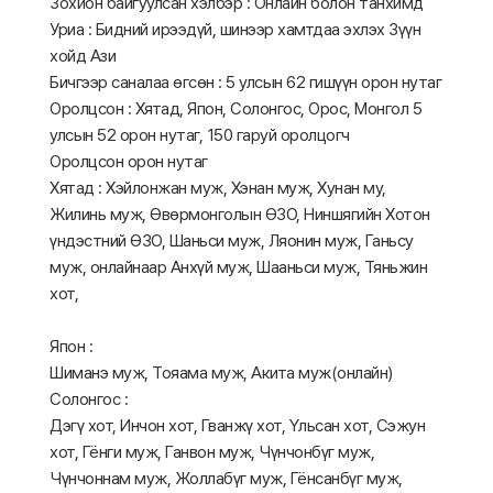
Зохион байгуулсан хэлбэр : Онлайн болон танхимд
Уриа : Бидний ирээдүй, шинээр хамтдаа эхлэх Зүүн
хойд Ази
Бичгээр саналаа өгсөн : 5 улсын 62 гишүүн орон нутаг
Оролцсон : Хятад, Япон, Солонгос, Орос, Монгол 5
улсын 52 орон нутаг, 150 гаруй оролцогч
Оролцсон орон нутаг
Хятад : Хэйлонжан муж, Хэнан муж, Хунан му,
Жилинь муж, Өвөрмонголын ӨЗО, Ниншягийн Хотон
үндэстний ӨЗО, Шаньси муж, Ляонин муж, Ганьсу
муж, онлайнаар Анхүй муж, Шааньси муж, Тяньжин
хот,
Япон :
Шиманэ муж, Тояама муж, Акита муж(онлайн)
Солонгос :
Дэгү хот, Инчон хот, Гванжү хот, Үльсан хот, Сэжун
хот, Гёнги муж, Ганвон муж, Чүнчонбүг муж,
Чүнчоннам муж, Жоллабүг муж, Гёнсанбүг муж,