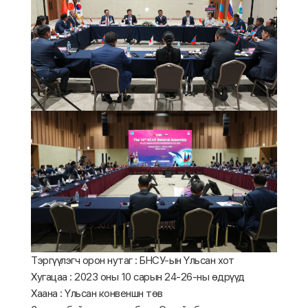
Тэргүүлэгч орон нутаг : БНСУ-ын Үльсан хот
Хугацаа : 2023 оны 10 сарын 24-26-ны өдрүүд
Хаана : Үльсан конвеншн төв