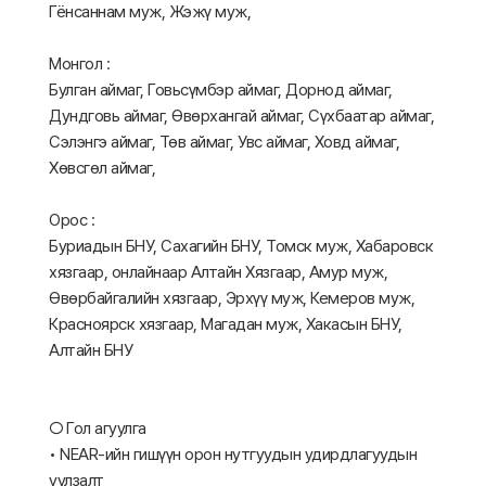
Гёнсаннам муж, Жэжү муж,
Монгол :
Булган аймаг, Говьсүмбэр аймаг, Дорнод аймаг,
Дундговь аймаг, Өвөрхангай аймаг, Сүхбаатар аймаг,
Сэлэнгэ аймаг, Төв аймаг, Увс аймаг, Ховд аймаг,
Хөвсгөл аймаг,
Орос :
Буриадын БНУ, Сахагийн БНУ, Томск муж, Хабаровск
хязгаар, онлайнаар Алтайн Хязгаар, Амур муж,
Өвөрбайгалийн хязгаар, Эрхүү муж, Кемеров муж,
Красноярск хязгаар, Магадан муж, Хакасын БНУ,
Алтайн БНУ
○ Гол агуулга
• NEAR-ийн гишүүн орон нутгуудын удирдлагуудын
уулзалт