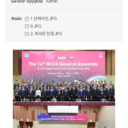
Бичлэг оруулах
Admin
Файл
1. 단체사진.JPG
9.JPG
2. 회의장 전경.JPG