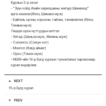
Хурлын 2-р хэсэг
- “Зүүн хойд Азийн харилцааны жигүүр Шиманэд”
арга хэмжээ(Япон, Шиманэ муж)
- Байгаль орчны хорооны тайлан, төлөвлөгөө (Япон,
Тояама муж)
∙Гишүүн орон нутгуудын илтгэл
- Хятад (Шаньси муж, Жилинь муж)
- Солонгос (Сэжун хот)
- Монгол (Ховд аймаг)
- Орос (Томск муж)
• NEAR-ийн 14-р Бүгд хурлын тунхаглалыг зарласнаар
хурал өндөрлөв
NEXT
15-р Бүгд хурал
PREV