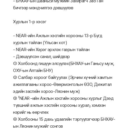
- БНХАУ-ын Шааньси мужийн Захирагч Зао Ган
бичгээр мэндчилгээ дэвшүүлэв
Хурлын 1-р хэсэг
- NEAR-ийн Ажлын хэсгийн хорооны 13-р Бүгд
хурлын тайлан (Үльсан хот)
- NEAR-ийн Хэрэг эрхлэх газрын тайлан
- Дэвшүүлсэн санал, шийдвэр
① Холбоонд гишүүн элсүүлэх(БНХАУ-ын Ганьсу муж,
ОХУ-ын Алтайн БНУ)
② Салбар хороог байгуулах (Эрчим хүчний хамтын
ажиллагааны хороо-Өвөрмонголын ӨЗО, Дижитал
эдийн засгийн хороо-Ляонин муж)
③ 「NEAR –ийн Ажлын хэсгийн хорооны хурлыг Дээд
түвшний ажлын хэсгийн хорооны хурал」 хэмээн
нэрийг нь өөрчлөх
④ Холбооны 15 дахь удаагийн тэргүүлэгчээр БНХАУ-
ын Ляонин мужийг сонгов