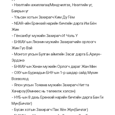
• Нээлтийн ажиллагаа/Мэндчилгээ, Нээлтийн үг,
Баярын үг
- Үльсан хотын Захирагч Ким Дү Гём
- NEAR-ийн Ерөнхий нарийн бичгийн дарга Им Бён
Жин
- Гёнсанбүг мужийн Захирагч И Чоль Ү
- БНХАУ-ын Ляонин мужийн Захирагчийн орлоогч
Жин Гүо Вэй
- Монгол улсын Булган аймгийн Засаг дарга Б.Ариун-
Эрдэнэ
- БНХАУ-ын Хэнан мужийн Орлогч дараг Жан Мин
- ОХУ-ын Буриадын БНУ-ын 1-р шадар сайд Мүхин
Всеволод
- Япон улсын Тояама мужийн Захирагч Нитта
Хачироү(Өмнөөс нь төлөөлж хэлсэн)
- НҮБ-ын 8 дахь Ерөнхий нарийн бичгийн дарга Бан Ги
Мүн(Бичлэг)
- Бүсан хотын Захирагч Пак Хён Жүн(Бичлэг)