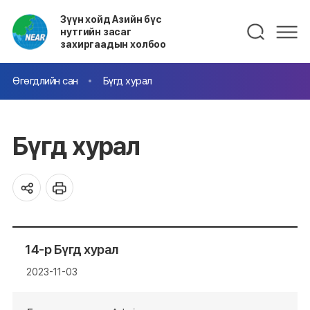
Зүүн хойд Азийн бүс
нутгийн засаг
захиргаадын холбоо
Өгөгдлийн сан
Бүгд хурал
Бүгд хурал
14-р Бүгд хурал
2023-11-03