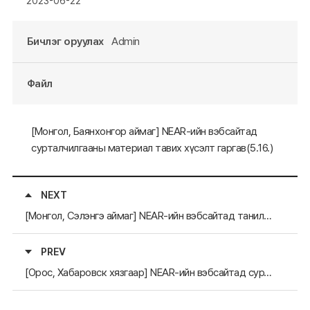
2023-06-22
Бичлэг оруулах
Admin
Файл
[Монгол, Баянхонгор аймаг] NEAR-ийн вэбсайтад
сурталчилгааны материал тавих хүсэлт гаргав(5.16.)
NEXT
[Монгол, Сэлэнгэ аймаг] NEAR-ийн вэбсайтад танилцуулга материал тавих хүсэлт гаргав(5.31.)
PREV
[Орос, Хабаровск хязгаар] NEAR-ийн вэбсайтад сурталчилгааны материал тавих хүсэлт гаргав(5.16.)