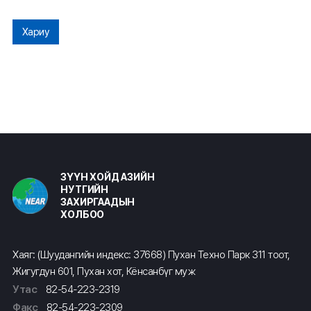
Хариу
ЗҮҮН ХОЙД АЗИЙН
НУТГИЙН
ЗАХИРГААДЫН
ХОЛБОО
Хаяг: (Шуудангийн индекс: 37668) Пухан Техно Парк 311 тоот,
Жигугдун 601, Пухан хот, Кёнсанбүг муж
Утас
82-54-223-2319
Факс
82-54-223-2309