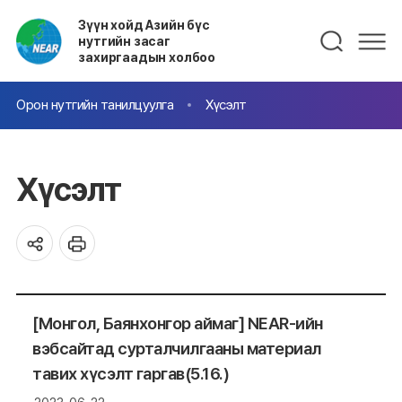
Зүүн хойд Азийн бүс
нутгийн засаг
захиргаадын холбоо
Орон нутгийн танилцуулга
Хүсэлт
Хүсэлт
[Монгол, Баянхонгор аймаг] NEAR-ийн
вэбсайтад сурталчилгааны материал
тавих хүсэлт гаргав(5.16.)