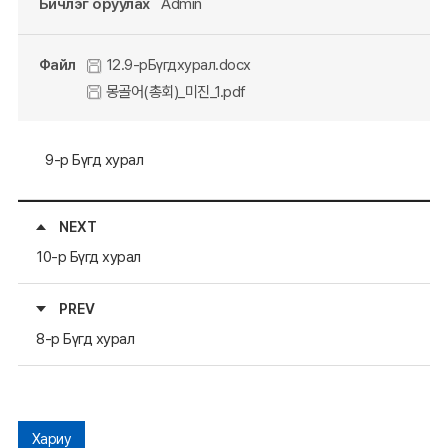
Бичлэг оруулах
Admin
Файл
12.9-рБүгдхурал.docx
몽골어(총회)_미진_1.pdf
9-р Бүгд хурал
NEXT
10-р Бүгд хурал
PREV
8-р Бүгд хурал
Хариу