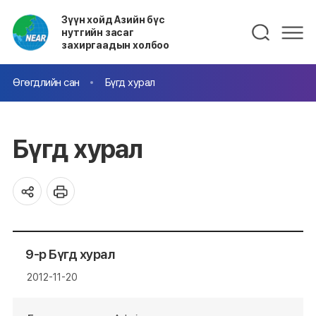
Зүүн хойд Азийн бүс
нутгийн засаг
захиргаадын холбоо
Өгөгдлийн сан
Бүгд хурал
Бүгд хурал
9-р Бүгд хурал
2012-11-20