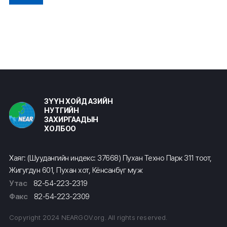
ЗҮҮН ХОЙД АЗИЙН
НУТГИЙН
ЗАХИРГААДЫН
ХОЛБОО
Хаяг: (Шуудангийн индекс: 37668) Пухан Техно Парк 311 тоот,
Жигугдун 601, Пухан хот, Кёнсанбүг муж
Утас
82-54-223-2319
Факс
82-54-223-2309
Copyright 2024 NEARGOV.org. All rights reserved.