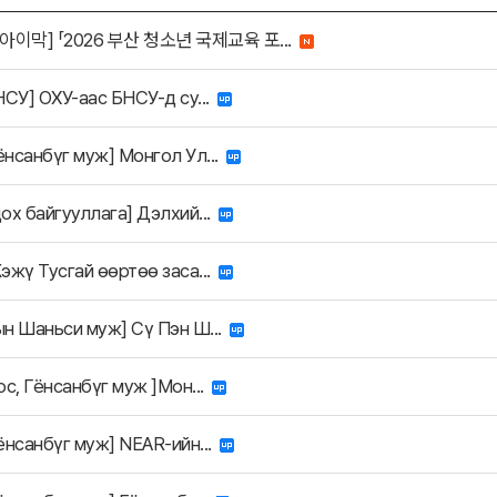
아이막] 「2026 부산 청소년 국제교육 포...
НСУ] ОХУ-аас БНСУ-д су...
нсанбүг муж] Монгол Ул...
ох байгууллага] Дэлхий...
эжү Тусгай өөртөө заса...
н Шаньси муж] Сү Пэн Ш...
ос, Гёнсанбүг муж ]Мон...
ёнсанбүг муж] NEAR-ийн...