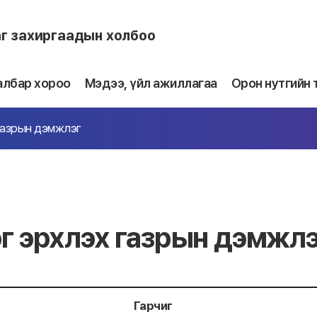
аг захиргаадын холбоо
албар хороо
Мэдээ, үйл ажиллагаа
Орон нутгийн 
газрын дэмжлэг
г эрхлэх газрын дэмжлэ
Гарчиг