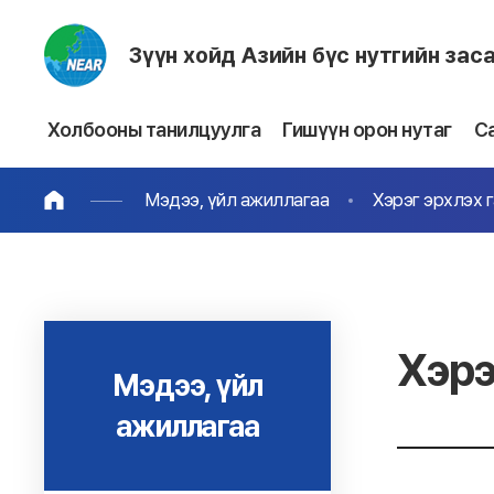
Зүүн хойд Азийн бүс нутгийн зас
Холбооны танилцуулга
Гишүүн орон нутаг
С
Мэдээ, үйл ажиллагаа
Хэрэг эрхлэх 
Хэрэ
Мэдээ, үйл
ажиллагаа