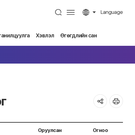
Language
танилцуулга
Хэвлэл
Өгөгдлийн сан
г
Оруулсан
Огноо