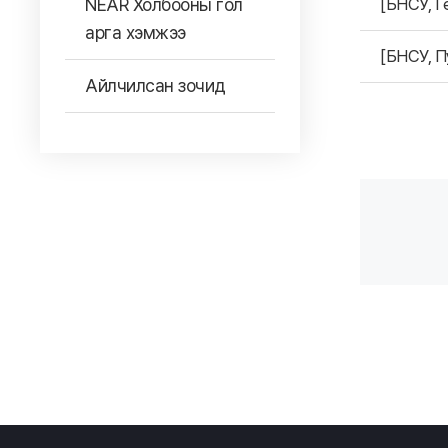
NEAR Холбооны гол
[БНСУ, Г
арга хэмжээ
[БНСУ, П
Айлчилсан зочид