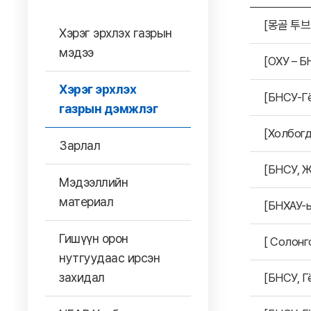
[몽골 투브
Хэрэг эрхлэх газрын
мэдээ
[ОХУ – Б
Хэрэг эрхлэх
[БНСУ-Гё
газрын дэмжлэг
[Холбогд
Зарлал
[БНСУ, Ж
Мэдээллийн
материал
[БНХАУ-ы
Гишүүн орон
[ Солонг
нутгуудаас ирсэн
захидал
[БНСУ, Г