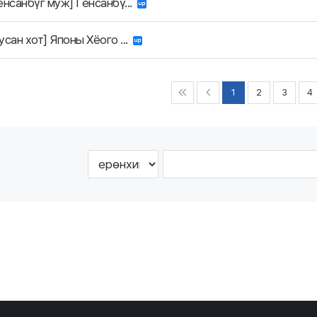
ёнсанбүг муж] Гёнсанбү...
усан хот] Японы Хёого ...
1
2
3
4