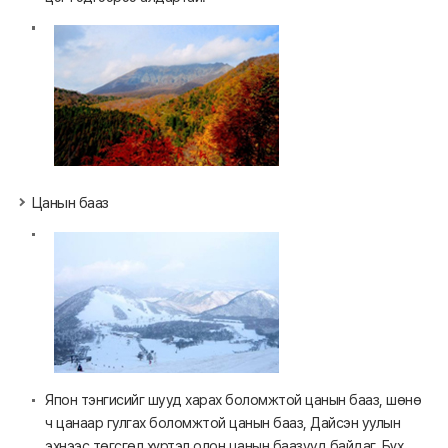
Цанын бааз
Япон тэнгисийг шууд харах боломжтой цанын бааз, шөнө
ч цанаар гулгах боломжтой цанын бааз, Дайсэн уулын
эхнээс төгсгөл хүртэл олон цанын баазууд байдаг. Бүх