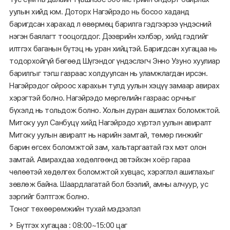
уулын хийд юм. Доторх Нагэйрэдо нь босоо хаданд
баригдсан харахад л өвөрмөц барилга гэдгээрээ үндэсний
нэгэн баялагт тооцогддог. Дээврийн хэлбэр, хийд гэдгийг
илтгэх баганын бүтэц нь уран хийцтэй. Баригдсан хугацаа нь
тодорхойгүй бөгөөд Шүгэндог үндэслэгч Энно Узуно хуулиар
барилгыг тэгш газраас холдуулсан нь уламжлагдан ирсэн.
Нагэйрэдог ойроос харахын тулд уулын хэцүү замаар авирах
хэрэгтэй болно. Нагэйрэдо мөргөлийн газраас орчныг
бүхэлд нь тольдож болно. Холын дуран ашиглах боломжтой.
Митоку уул Санбуцү хийд Нагэйрэдо хүртэл уулын авиралт
Митоку уулын авиралт нь нарийн замтай, төмөр гинжийг
барин өгсөх боломжтой зам, хальтаргаатай гэх мэт олон
замтай. Авирахдаа хөдөлгөөнд эвтэйхэн хоёр гараа
чөлөөтэй хөдөлгөх боломжтой хувцас, хэрэглэл ашиглахыг
зөвлөж байна. Шаардлагатай бол бээлий, амны алчуур, ус
зэргийг бэлтгэж болно.
Тоног төхөөрөмжийн тухай мэдээлэл
Бүтгэх хугацаа : 08:00~15:00 цаг