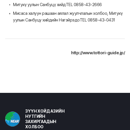
Митукү уулын Санбуцү хийд
TEL 0858-43-2666
Мисаса халуун рашаан аялал жуулчлалын холбоо, Митукү
уулын Санбуцү хийдийн Нагэйрэдо
TEL 0858-43-0431
http://www.tottori-guide.jp/
ЗҮҮН ХОЙД АЗИЙН
НУТГИЙН
ЗАХИРГААДЫН
ХОЛБОО