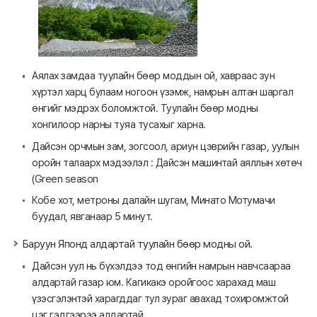
Аялах замдаа туулайн бөөр моддын ой, хавраас зун
хүртэл харц булаам ногоон үзэмж, намрын алтан шаргал
өнгийг мэдрэх боломжтой. Туулайн бөөр модны
хонгилоор нарны туяа тусахыг харна.
Дайсэн орчмын зам, зогсоол, ариун цэврийн газар, уулын
оройн талаарх мэдээлэл :
Дайсэн машинтай аяллын хөтөч
(Green season
Кобе хот, метроны далайн шугам, Минато Мотумачи
буудал, явганаар 5 минут.
Баруун Японд алдартай туулайн бөөр модны ой.
Дайсэн уул нь бүхэлдээ тод өнгийн намрын навчсаараа
алдартай газар юм. Кагикакэ оройгоос харахад маш
үзэсгэлэнтэй харагддаг тул зураг авахад тохиромжтой
цэг гэдгээрээ алдартай.