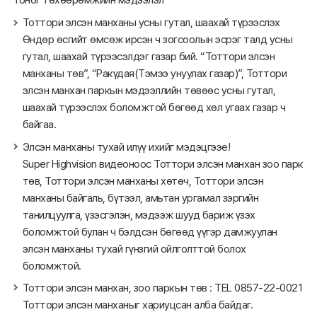
Тоттори элсэн манханы усны гутал, шаахай түрээслэх
Өндөр өсгийт өмсөж ирсэн ч зогсоолын эсрэг талд усны
гутал, шаахай түрээсэлдэг газар бий. “Тоттори элсэн
манханы төв”, “Ракүдая(Тэмээ унуулах газар)”, Тоттори
элсэн манхан паркын мэдээллийн төвөөс усны гутал,
шаахай түрээслэх боломжтой бөгөөд хөл угаах газар ч
байгаа.
Элсэн манханы тухай илүү ихийг мэдэцгээе!
Super Highvision видеоноос Тоттори элсэн манхан зоо парк
төв, Тоттори элсэн манханы хөтөч, Тоттори элсэн
манханы байгаль, бүтээл, амьтан ургамал зэргийн
танилцуулга, үзэсгэлэн, мэдээж шууд бариж үзэх
боломжтой булан ч бэлдсэн бөгөөд үүгэр дамжуулан
элсэн манханы тухай гүнзгий ойлголттой болох
боломжтой.
Тоттори элсэн манхан, зоо паркын төв : TEL 0857-22-0021
Тоттори элсэн манханыг хариуцсан алба байдаг.