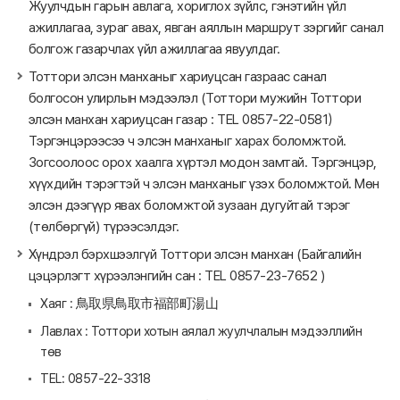
Жуулчдын гарын авлага, хориглох зүйлс, гэнэтийн үйл
ажиллагаа, зураг авах, явган аяллын маршрут зэргийг санал
болгож газарчлах үйл ажиллагаа явуулдаг.
Тоттори элсэн манханыг хариуцсан газраас санал
болгосон улирлын мэдээлэл (Тоттори мужийн Тоттори
элсэн манхан хариуцсан газар : TEL 0857-22-0581）
Тэргэнцэрээсээ ч элсэн манханыг харах боломжтой.
Зогсоолоос орох хаалга хүртэл модон замтай. Тэргэнцэр,
хүүхдийн тэрэгтэй ч элсэн манханыг үзэх боломжтой. Мөн
элсэн дээгүүр явах боломжтой зузаан дугуйтай тэрэг
(төлбөргүй) түрээсэлдэг.
Хүндрэл бэрхшээлгүй Тоттори элсэн манхан (Байгалийн
цэцэрлэгт хүрээлэнгийн сан : TEL 0857-23-7652 )
Хаяг : 鳥取県鳥取市福部町湯山
Лавлах : Тоттори хотын аялал жуулчлалын мэдээллийн
төв
TEL: 0857-22-3318