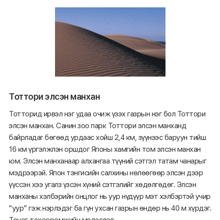
Тоттори элсэн манхан
Тотторид ирвэл нэг удаа очиж үзэх газрын нэг бол Тоттори
элсэн манхан. Санин зоо парк Тоттори элсэн манханд
байрладаг бөгөөд урдаас хойш 2,4 км, зүүнээс баруун тийш
16 км үргэлжлэн оршдог Японы хамгийн том элсэн манхан
юм. Элсэн манханаар алхангаа түүний сэтгэл татам чанарыг
мэдрээрэй. Япон тэнгисийн салхины нөлөөгөөр элсэн дээр
үүссэн хээ угалз үзсэн хүний сэтгэлийг хөдөлгөдөг. Элсэн
манханы хэлбэрийн онцлог нь уур нүдүүр мэт хэлбэртэй учир
“уур” гэж нэрлэдэг ба гүн ухсан газрын өндөр нь 40 м хүрдэг.
Тоног төхөөрөмжийн мэдээлэл