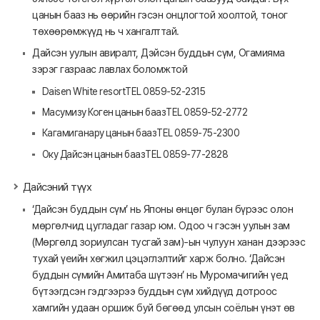
цанын бааз нь өөрийн гэсэн онцлогтой хоолтой, тоног
төхөөрөмжүүд нь ч хангалттай.
Дайсэн уулын авиралт, Дэйсэн буддын сүм, Огамияма
зэрэг газраас лавлах боломжтой
Daisen White resort
TEL 0859-52-2315
Масумизу Коген цанын бааз
TEL 0859-52-2772
Кагамиганару цанын бааз
TEL 0859-75-2300
Оку Дайсэн цанын бааз
TEL 0859-77-2828
Дайсэний түүх
‘Дайсэн буддын сүм’ нь Японы өнцөг булан бүрээс олон
мөргөлчид цугладаг газар юм. Одоо ч гэсэн уулын зам
(Мөргөлд зориулсан тусгай зам)-ын чулуун ханан дээрээс
тухай үеийн хөгжил цэцэглэлтийг харж болно. ‘Дайсэн
буддын сүмийн Амитаба шүтээн’ нь Муромачигийн үед
бүтээгдсэн гэдгээрээ буддын сүм хийдүүд дотроос
хамгийн удаан оршиж буй бөгөөд улсын соёлын үнэт өв