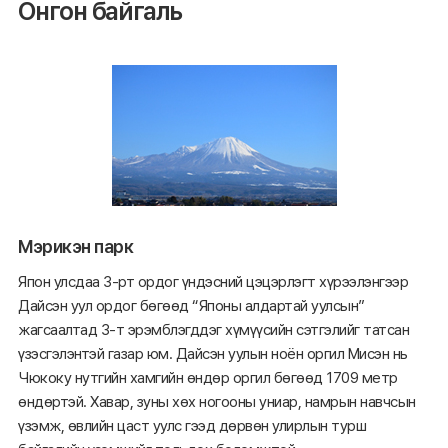
Онгон байгаль
Мэрикэн парк
Япон улсдаа 3-рт ордог үндэсний цэцэрлэгт хүрээлэнгээр
Дайсэн уул ордог бөгөөд “Японы алдартай уулсын”
жагсаалтад 3-т эрэмблэгддэг хүмүүсийн сэтгэлийг татсан
үзэсгэлэнтэй газар юм. Дайсэн уулын ноён оргил Мисэн нь
Чюкоку нутгийн хамгийн өндөр оргил бөгөөд 1709 метр
өндөртэй. Хавар, зуны хөх ногооны униар, намрын навчсын
үзэмж, өвлийн цаст уулс гээд дөрвөн улирлын турш