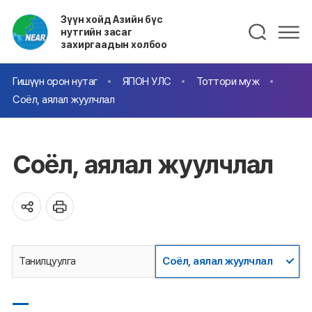
Зүүн хойд Азийн бүс
нутгийн засаг
захиргаадын холбоо
Гишүүн орон нутаг
ЯПОН УЛС
Тоттори муж
Соёл, аялал жуулчлал
Соёл, аялал жуулчлал
Танилцуулга
Соёл, аялал жуулчлал