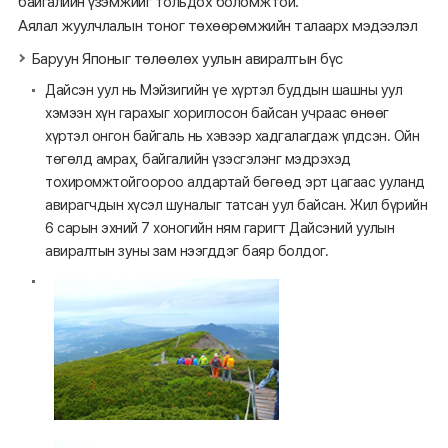
байгалийн үзэмжийг тольдох боломжтой.
Аялал жуулчлалын тоног төхөөрөмжийн талаарх мэдээлэл
Баруун Японыг төлөөлөх уулын авиралтын бүс
Дайсэн уул нь Мэйзигийн үе хүртэл буддын шашны уул
хэмээн хүн гарахыг хориглосон байсан учраас өнөөг
хүртэл онгон байгаль нь хэвээр хадгалагдаж үлдсэн. Ойн
төгөлд амрах, байгалийн үзэсгэлэнг мэдрэхэд
тохиромжтойгоороо алдартай бөгөөд эрт цагаас ууланд
авирагчдын хүсэл шуналыг татсан уул байсан. Жил бүрийн
6 сарын эхний 7 хоногийн ням гаригт Дайсэний уулын
авиралтын зуны зам нээгддэг баяр болдог.