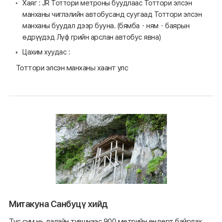
Хаяг : JR Тоттори метроны буудлаас Тоттори элсэн
манханы чиглэлийн автобусанд суугаад Тоттори элсэн
манханы буудал дээр бууна. (бямба・ням・баярын
өдрүүдэд Лүф грийн арслан автобус явна)
Цахим хуудас :
Тоттори элсэн манханы хаант улс
Митакуна Санбуцү хийд
Тус сүм нь далайн түвшнээс 900 метрийн өндөрт байрлах