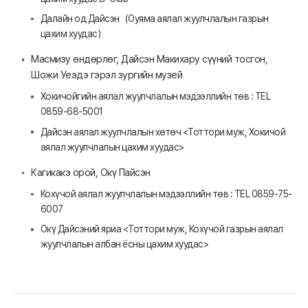
Далайн од Дайсэн（Оуяма аялал жуулчлалын газрын
цахим хуудас）
Масмизу өндөрлөг, Дайсэн Макихару сүүний тосгон,
Шожи Уеэдэ гэрэл зургийн музей
Хокичойгийн аялал жуулчлалын мэдээллийн төв : TEL
0859-68-5001
Дайсэн аялал жуулчлалын хөтөч <Тоттори муж, Хокичой
аялал жуулчлалын цахим хуудас>
Кагикакэ орой, Окү Пайсэн
Кохүчой аялал жуулчлалын мэдээллийн төв : TEL 0859-75-
6007
Окү Дайсэний яриа <Тоттори муж, Кохүчой газрын аялал
жуулчлалын албан ёсны цахим хуудас>