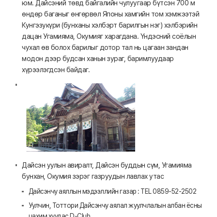
юм. Дайсэний төвд байгалийн чулуугаар бүтсэн 700 м
өндөр баганыг өнгөрвөл Японы хамгийн том хэмжээтэй
Кунгэзукүри (бунханы хэлбэрт барилгын нэг) хэлбэрийн
дацан Угамияма, Окумияг харагдана. Үндэсний соёлын
чухал өв болох барилыг дотор тал нь цагаан зандан
модон дээр будсан ханын зураг, баримлуудаар
хүрээлэгдсэн байдаг.
Дайсэн уулын авиралт, Дайсэн буддын сүм, Угамияма
бунхан, Окумия зэрэг газруудын лавлах утас
Дайсэнчу аяллын мэдээллийн газар : TEL 0859-52-2502
Уулчин, Тоттори Дайсэнчу аялал жуулчлалын албан ёсны
цахим хуудас D-Club