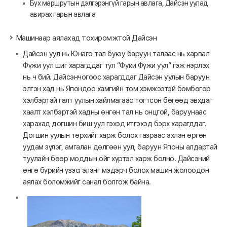
Бүх маршрутын дэлгэрэнгүй гарын авлага, Дайсэн уулад
авирах гарын авлага
Машинаар аялахад тохиромжтой Дайсэн
Дайсэн уул нь Юнаго тал буюу баруун талаас нь харвал
Фүжи уул шиг харагддаг тул “Фуки Фүжи уул” гэж нэрлэх
нь ч бий. Дайсэнчогоос харагддаг Дайсэн уулын баруун
элгэн хад нь Япондоо хамгийн том хэмжээтэй бөмбөгөр
хэлбэртэй галт уулын хайлмагаас тогтсон бөгөөд эвхдэг
хаалт хэлбэртэй хадны өнгөн тал нь онцгой, баруунаас
харахад догшин биш уул гэхэд итгэхэд бэрх харагддаг.
Догшин уулын төрхийг харж болох газраас эхлэн өргөн
уудам зүлэг, амгалан дөлгөөн уул, баруун Японы алдартай
туулайн бөөр моддын ойг хүртэл харж болно. Дайсэний
өнгө бүрийн үзэсгэлэнг мэдэрч болох машин жолоодон
аялах боломжийг санал болгож байна.