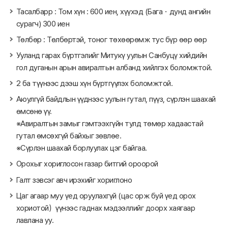
Тасалбарр : Том хүн : 600 иен, хүүхэд (Бага・дунд ангийн
сурагч) 300 иен
Төлбөр : Төлбөртэй, тоног төхөөрөмж тус бүр өөр өөр
Ууланд гарах бүртгэлийг Митукү уулын Санбуцү хийдийн
гол дуганын арын авиралтын албанд хийлгэх боломжтой.
2 ба түүнээс дээш хүн бүртгүүлэх боломжтой.
Аюулгүй байдлын үүднээс уулын гутал, пүүз, сүрлэн шаахай
өмсөнө үү.
※Авиралтын замыг гэмтээхгүйн тулд төмөр хадаастай
гутал өмсөхгүй байхыг зөвлөе.
※Сүрлэн шаахай борлуулах цэг байгаа.
Орохыг хориглосон газар битгий ороорой
Галт зэвсэг авч ирэхийг хориглоно
Цаг агаар муу үед оруулахгүй (цас орж буй үед орох
хориотой）үүнээс гаднах мэдээллийг доорх хаягаар
лавлана уу.