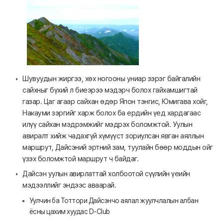
Шувуудын жиргээ, хөх ногооны униар зэрэг байгалийн
сайхныг бүхий л биеэрээ мэдэрч болох гайхамшигтай
газар. Цаг агаар сайхан өдөр Япон тэнгис, Юмигава хойг,
Накауми зэргийг харж болох ба ердийн үед хардагаас
илүү сайхан мэдрэмжийг мэдрэх боломжтой. Уулын
авиралт хийж чадахгүй хүмүүст зориулсан явган аяллын
маршрут, Дайсэний эртний зам, туулайн бөөр моддын ойг
үзэх боломжтой маршрут ч байдаг.
Дайсэн уулын авирлаттай холбоотой сүүлийн үеийн
мэдээллийг эндээс аваарай.
Уулчин ба Тоттори Дайсэнчо аялал жуулчлалын албан
ёсны цахим хуудас D-Club