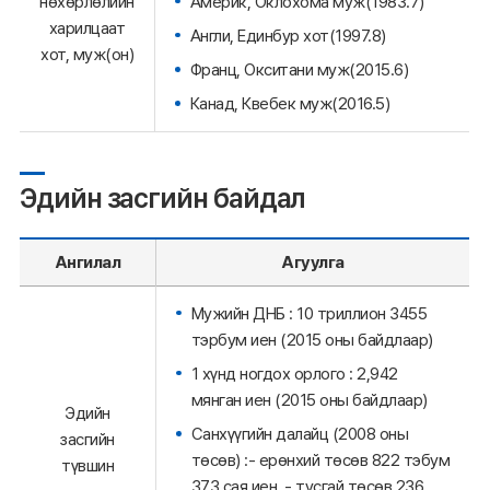
нөхөрлөлийн
Америк, Оклохома муж(1983.7)
харилцаат
Англи, Единбур хот(1997.8)
хот, муж(он)
Франц, Окситани муж(2015.6)
Канад, Квебек муж(2016.5)
Эдийн засгийн байдал
Ангилал
Агуулга
Мужийн ДНБ : 10 триллион 3455
тэрбум иен (2015 оны байдлаар)
1 хүнд ногдох орлого : 2,942
мянган иен (2015 оны байдлаар)
Эдийн
Санхүүгийн далайц (2008 оны
засгийн
төсөв) :- ерөнхий төсөв 822 тэбум
түвшин
373 сая иен, - тусгай төсөв 236