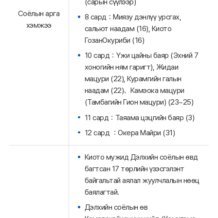
(сарын сүүлээр)
Соёлын арга
8 сард：Миязу дэнлүү урсгах,
хэмжээ
сальют наадам (16), Киото
ГозанОкуриби (16)
10 сард：Үжи цайны баяр (Эхний 7
хоногийн ням гаригт), Жидаи
мацури (22), Курамгийн галын
наадам (22)、Камэока мацури
(Тамбагийн Гион мацури) (23~25)
11 сард：Таяама цэцгийн баяр (3)
12 сард ：Окера Майри (31)
Киото мужид Дэлхийн соёлын өвд
багтсан 17 төрлийн үзэсгэлэнт
байгальтай аялал жуулчлалын нөөц
баялагтай.
Дэлхийн соёлын өв