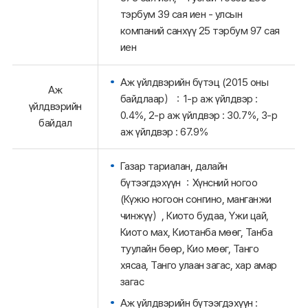
тэрбум 39 сая иен - улсын
компаний санхүү 25 тэрбум 97 сая
иен
Аж үйлдвэрийн бүтэц (2015 оны
Аж
байдлаар）：1-р аж үйлдвэр :
үйлдвэрийн
0.4％, 2-р аж үйлдвэр : 30.7％, 3-р
байдал
аж үйлдвэр : 67.9％
Газар тариалан, далайн
бүтээгдэхүүн ：Хүнсний ногоо
(Күжю ногоон сонгино, манганжи
чинжүү）, Киото будаа, Үжи цай,
Киото мах, Киотанба мөөг, Танба
туулайн бөөр, Кио мөөг, Танго
хясаа, Танго улаан загас, хар амар
загас
Аж үйлдвэрийн бүтээгдэхүүн :