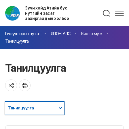
Зүүн хойд Азийн бүс
нутгийн засаг
захиргаадын холбоо
Гишүүн орон нутаг
ЯПОН УЛС
Киото муж
Танилцуулга
Танилцуулга
Танилцуулга