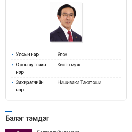
Улсын нэр
Япон
Орон нутгийн
Киото муж
нэр
Захирагчийн
Нишиваки Такатоши
нэр
Бэлэг тэмдэг