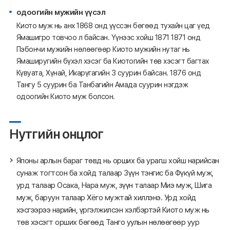
одоогийн мужийн үүсэл
Киото муж нь анх 1868 онд үүссэн бөгөөд тухайн цаг үед
Ямашигро товчоо л байсан. Үүнээс хойш 1871 1871 онд
Пэбончи мужийн нөлөөгөөр Киото мужийн нутаг нь
Ямаширугийн бүхэл хэсэг ба Киотогийн төв хэсэгт багтах
Күвуата, Хүнай, Икарүгагийн 3 суурин байсан. 1876 онд
Тангу 5 суурин ба Танбагийн Амада суурин нэгдэж
одоогийн Киото муж болсон.
Нутгийн онцлог
Японы арлын бараг төвд нь орших ба урагш хойш нарийсан
сунаж тогтсон ба хойд талаар Зүүн тэнгис ба Фүкүй муж,
урд талаар Осака, Нара муж, зүүн талаар Миэ муж, Шига
муж, баруун талаар Хёго мужтай хиллэнэ. Урд хойд
хэсгээрээ нарийн, үргэлжилсэн хэлбэртэй Киото муж нь
төв хэсэгт орших бөгөөд Танго уулын нөлөөгөөр уур