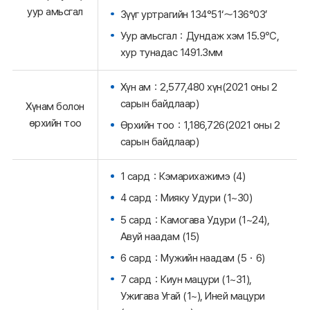
уур амьсгал
Зүүг уртрагийн 134°51‘～136°03’
Уур амьсгал：Дундаж хэм 15.9℃,
хур тунадас 1491.3мм
Хүн ам：2,577,480 хүн(2021 оны 2
сарын байдлаар)
Хүнам болон
өрхийн тоо
Өрхийн тоо：1,186,726(2021 оны 2
сарын байдлаар)
1 сард：Кэмарихажимэ (4)
4 сард：Мияку Удури (1~30)
5 сард：Камогава Удури (1~24),
Авуй наадам (15)
6 сард：Мужийн наадам (5・6)
7 сард：Киун мацури (1~31),
Ужигава Угай (1~), Иней мацури