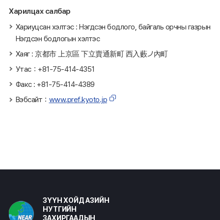
Харилцах салбар
Хариуцсан хэлтэс : Нэгдсэн бодлого, байгаль орчны газрын
Нэгдсэн бодлогын хэлтэс
Хаяг : 京都市 上京區 下立賣通新町 西入藪ノ內町
Утас：+81-75-414-4351
Факс : +81-75-414-4389
Вэбсайт：
www.pref.kyoto.jp
ЗҮҮН ХОЙД АЗИЙН
НУТГИЙН
ЗАХИРГААДЫН