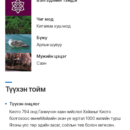
Бэлгэдлийн тэмдэг
Чиг мод
Китаяма хуш мод
Бүжу
Арлын шувуу
Мужийн цэцэг
Саэн
Түүхэн тойм
Түүхэн онцлог
Киото 794 онд Ганмүчон хаан нийслэл Хэйаныг Киото
болгохоос өмнөМэйзийн эхэн үе хүртэл 1000 жилийн турш
Японы улс төр эдийн засаг, соёлын төв болон хөгжсөн.