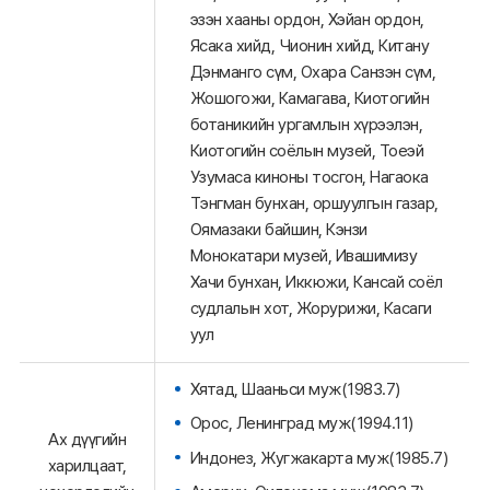
эзэн хааны ордон, Хэйан ордон,
Ясака хийд, Чионин хийд, Китану
Дэнманго сүм, Охара Санзэн сүм,
Жошогожи, Камагава, Киотогийн
ботаникийн ургамлын хүрээлэн,
Киотогийн соёлын музей, Тоеэй
Узумаса киноны тосгон, Нагаока
Тэнгман бунхан, оршуулгын газар,
Оямазаки байшин, Кэнзи
Монокатари музей, Ивашимизу
Хачи бунхан, Иккюжи, Кансай соёл
судлалын хот, Жорурижи, Касаги
уул
Хятад, Шааньси муж(1983.7)
Орос, Ленинград муж(1994.11)
Ах дүүгийн
Индонез, Жугжакарта муж(1985.7)
харилцаат,