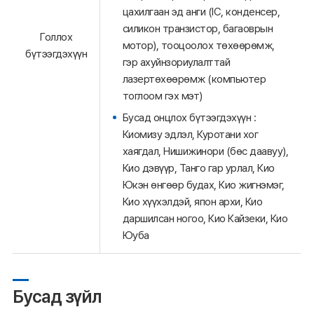
цахилгаан эд анги (IC, конденсер,
силикон транзистор, багаоврын
Голлох
мотор), тооцоолох төхөөрөмж,
бүтээгдэхүүн
гэр ахуйнзориулалттай
лазертөхөөрөмж (компьютер
тоглоом гэх мэт)
Бусад онцлох бүтээгдэхүүн :
Киомизу эдлэл, Куротани хог
хаягдал, Нишижинори (бөс даавуу),
Кио дэвүүр, Танго гар урлал, Кио
Юкэн өнгөөр будах, Кио жигнэмэг,
Кио хүүхэлдэй, япон архи, Кио
даршилсан ногоо, Кио Кайзеки, Кио
Юуба
Бусад зүйл