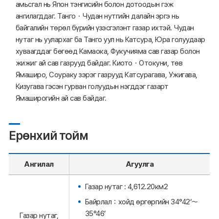
амьсгал нь Япон тэнгисийн болон дотоодын гэж
ангилагддаг. Танго・Чудан нутгийн далайн эргэ нь
байгалийн төрөл бүрийн үзэсгэлэнт газар ихтэй. Чудан
нутаг нь уулархаг ба Танго уул нь Катсура, Юра голуудаар
хуваагддаг бөгөөд Камаока, Фукучияма сав газар болон
жижиг ай сав газрууд байдаг. Киото・Отокуни, төв
Ямаширо, Соураку зэрэг газрууд Катсурагава, Ужигава,
Кизугава гэсэн гурван голуудын нэгддэг газарт
Ямаширогийн ай сав байдаг.
Ерөнхий тойм
Ангилал
Агуулга
Газар нутаг : 4,612.20км2
Байрлал：хойд өргөргийн 34°42‘～
35°46’
Газар нутаг,