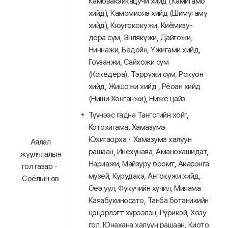
Камовакэйкацучи хийд (Камигамо
хийд), Камомиояа хийд (Шимугаму
хийд), Кюугококужи, Киёмизу-
дера сүм, Энлякүжи, Дайгожи,
Ниннажи, Бёдойн, Үжигами хийд,
Гоүзанжи, Сайхожи сүм
(Кокедера), Тэррүжи сүм, Рокуон
хийд, Жишожи хийд , Рёоан хийд
(Ниши Хонганжи), Нижё цайз
Түүнээс гадна Тангогийн хойг,
Котохигама, Хамазумэ
Юхигаорха・Хамазумэ халуун
Аялал
рашаан, Инехүнаяа, Аманохашидат,
жуулчлалын
Нариажи, Майзуру боомт, Акарэнга
гол газар・
музей, Курудакэ, Ангокужи хийд,
Соёлын өв
Оеэ уул, Фукучийн хүчил, Мияама
Каяабукиносато, Танба ботаникийн
цэцэрлэгт хүрээлэн, Рүрикэй, Хозу
гол, Юнахана халуун рашаан, Киото