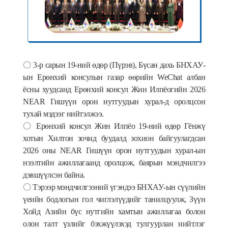
〇
3-р сарын 19-ний ө
д
ө
р
(
П
ү
рэв
),
Б
ү
сан
дахь
БНХАУ
-
ын
Ер
ө
нхий
консулын
газар
өө
рийн
WeChat
албан
ёсны
хуудсанд
Ер
ө
нхий
консул
Жин
Илпёогийн
2026
NEAR
Гиш
ү
ү
н
орон нутгуудын хурал-д оролцсон
тухай
мэдээг
нийтэлжээ
.
〇
Ерөнхий консул Жин Илпёо 19-ний өдөр
Г
ёнжү
хотын Хилтон зочид буудалд зохион байгуулагдсан
2026 оны NEAR Гиш
ү
ү
н орон нутгуудын хурал
-ын
нээлтийн ажиллагаанд оролцож, баярын мэндчилгээ
дэвшүүлсэн байна.
〇
Тэрээр мэндчилгээний үгэндээ БНХАУ-ын сүүлийн
үеийн бодлогын гол чиглэлүүдийг танилцуулж, Зүүн
Хойд Азийн бүс нутгийн хамтын ажиллагаа болон
олон талт үзлийг бэхжүүлэхэд тулгуурлан нийтлэг