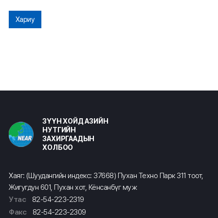
Хариу
ЗҮҮН ХОЙД АЗИЙН
НУТГИЙН
ЗАХИРГААДЫН
ХОЛБОО
Хаяг: (Шуудангийн индекс: 37668) Пухан Техно Парк 311 тоот,
Жигугдун 601, Пухан хот, Кёнсанбүг муж
Утас
82-54-223-2319
Факс
82-54-223-2309