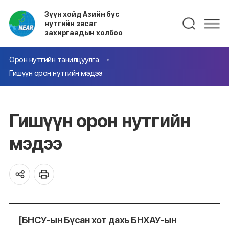
Зүүн хойд Азийн бүс
нутгийн засаг
захиргаадын холбоо
Орон нутгийн танилцуулга
Гишүүн орон нутгийн мэдээ
Гишүүн орон нутгийн
мэдээ
[БНСУ-ын Бүсан хот дахь БНХАУ-ын