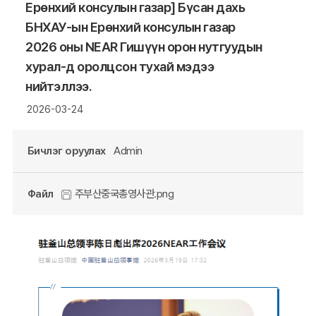
Ерөнхий консулын газар] Бүсан дахь
БНХАУ-ын Ерөнхий консулын газар
2026 оны NEAR Гишүүн орон нутгуудын
хурал-д оролцсон тухай мэдээ
нийтэллээ.
2026-03-24
Бичлэг оруулах
Admin
Файл
주부산중국총영사관.png