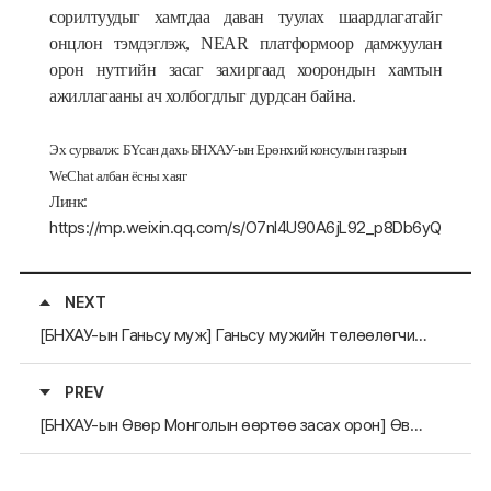
сорилтуудыг хамтдаа даван туулах шаардлагатайг
онцлон тэмдэглэж, NEAR платформоор дамжуулан
орон нутгийн засаг захиргаад хоорондын хамтын
ажиллагааны ач холбогдлыг дурдсан байна.
Эх сурвалж:
Б
Ү
сан дахь БНХАУ-ын Ерө
нхий
консулын
газрын
WeChat
албан
ёсны
хая
г
:
Линк
https://mp.weixin.qq.com/s/O7nl4U90A6jL92_p8Db6yQ
NEXT
[БНХАУ-ын Ганьсу муж] Ганьсу мужийн төлөөлөгчид 2026 оны NEAR Гишүүн орон нутгуудын хуралд оролцов
PREV
[БНХАУ-ын Өвөр Монголын өөртөө засах орон] Өвөр Монголын өөртөө засах орны төлөөлөгчид 2026 оны NEAR Гишүүн орон нутгуудын хурал-д оролцов.