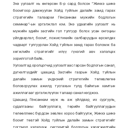
Энэ уулзалт нь өнгөрсөн 8-р сард болсон “Жинхэ шинэ
боомтоор дамжуулан Хойд туйлын далайн замд гарах
стратегийн талаархи Гёнсаннам мужийн бодлогын
семинар”-ын үргэлжлэл юм. Энэ удаагийн уулзалт нь
мужийн эдийн засгийн гол тулгуур болох усан онгоцны
үйлдвэрлэл, боомт, ложистикийн салбаруудын өрсөлдөх
чадварт тулгуурлан Хойд туйлын замд гарах боломж ба
хөгжлийн стратегийг илүү гүнзгий авч хэлэлцэх
зорилготой байв.
Уулзалтад оролцогчид уулзалтаас гарсан бодлогын санал,
дүгнэлтүүдийг цаашид Засгийн газрын Хойд туйлын
далайн замын үндэсний стратегийн төлөвлөгөө
боловсруулах ажилд тусгахын тулд байнгын хамтын
ажиллагааг үргэлжлүүлэх талаар санал нэгджээ.
Цаашид Гёнсаннам муж нь аж үйлдвэр, их сургууль,
судалгааны байгууллага, төрийн байгууллагуудын
төлөөллөөс бүрдсэн зөвлөх хороо байгуулж, Жинхэ шинэ
боомт төвтэй Хойд туйлын далайн замын стратегийг
тогтмол хэлэлцэж, системтэй бодлогын хэрэгжилтийн