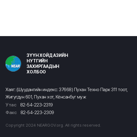
ЗҮҮН ХОЙД АЗИЙН
НУТГИЙН
ЗАХИРГААДЫН
ХОЛБОО
Хаяг: (Шуудангийн индекс: 37668) Пухан Техно Парк 311 тоот,
Жигугдун 601, Пухан хот, Кёнсанбүг муж
Утас
82-54-223-2319
Факс
82-54-223-2309
Copyright 2024 NEARGOV.org. All rights reserved.