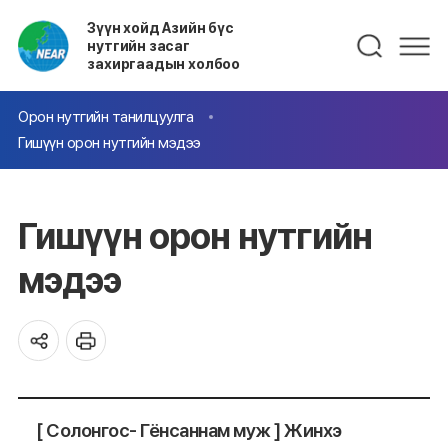
Зүүн хойд Азийн бүс
нутгийн засаг
захиргаадын холбоо
Орон нутгийн танилцуулга
Гишүүн орон нутгийн мэдээ
Гишүүн орон нутгийн
мэдээ
[ Солонгос- Гёнсаннам муж ] Жинхэ