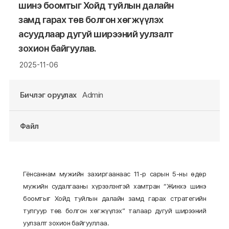
шинэ боомтыг Хойд туйлын далайн
замд гарах төв болгон хөгжүүлэх
асуудлаар дугуй ширээний уулзалт
зохион байгуулав.
2025-11-06
Бичлэг оруулах
Admin
Файл
Гёнсаннам мужийн захиргаанаас 11-р сарын 5-ны өдөр
мужийн судалгааны хүрээлэнтэй хамтран “Жинхэ шинэ
боомтыг Хойд туйлын далайн замд гарах стратегийн
тулгуур төв болгон хөгжүүлэх” талаар дугуй ширээний
уулзалт зохион байгууллаа.