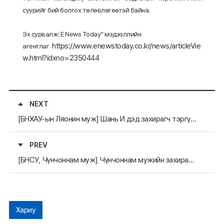
суурийг бий болгох төлөвлөгөөтэй байна.
Эх сурвалж: E News Today” мэдээллийн
https://www.enewstoday.co.kr/news/articleVie
агентлаг
w.html?idxno=2350444
NEXT
[БНХАУ-ын Ляонин муж] Шань И дэд захирагч тэргүүтэй төлөөлөгчид БНСУ-д айлчиллаа.
PREV
[БНСУ, Чүнчоннам муж] Чүнчоннам мужийн захирагч Ким Тэ Хым БНХАУ-ын Ардын Гадаадтай харилцах Найрамдлын Нийгэмлэгийн дарга Ян Ваньминтай уулзалт хийлээ.
Хариу