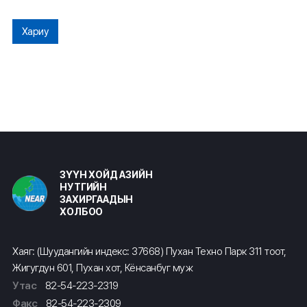
Хариу
ЗҮҮН ХОЙД АЗИЙН
НУТГИЙН
ЗАХИРГААДЫН
ХОЛБОО
Хаяг: (Шуудангийн индекс: 37668) Пухан Техно Парк 311 тоот,
Жигугдун 601, Пухан хот, Кёнсанбүг муж
Утас
82-54-223-2319
Факс
82-54-223-2309