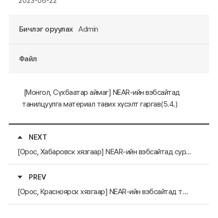
2023-06-22
Бичлэг оруулах
Admin
Файл
[Монгол, Сүхбаатар аймаг] NEAR-ийн вэбсайтад
танилцуулга материал тавих хүсэлт гаргав(5.4.)
NEXT
[Орос, Хабаровск хязгаар] NEAR-ийн вэбсайтад сурталчилгааны материал тавих хүсэлт гаргав(5.16.)
PREV
[Орос, Красноярск хязгаар] NEAR-ийн вэбсайтад танилцуулга материал тавих хүсэлт гаргав(5.2.)