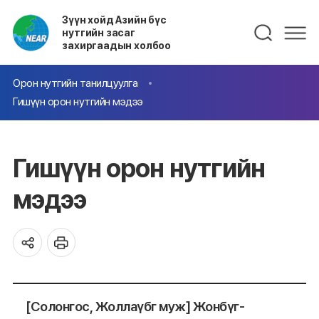
Зүүн хойд Азийн бүс
нутгийн засаг
захиргаадын холбоо
Орон нутгийн танилцуулга
Гишүүн орон нутгийн мэдээ
Гишүүн орон нутгийн
мэдээ
[Солонгос, Жоллаүбг муж] Жонбүг-