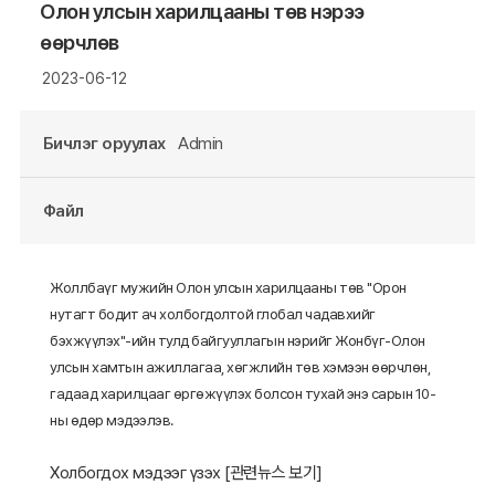
Олон улсын харилцааны төв нэрээ
өөрчлөв
2023-06-12
Бичлэг оруулах
Admin
Файл
Жоллбаүг мужийн Олон улсын харилцааны төв "Орон
нутагт бодит ач холбогдолтой глобал чадавхийг
бэхжүүлэх"-ийн тулд байгууллагын нэрийг Жонбүг-Олон
улсын хамтын ажиллагаа, хөгжлийн төв хэмээн өөрчлөн,
гадаад харилцааг өргөжүүлэх болсон тухай энэ сарын 10-
ны өдөр мэдээлэв.
Холбогдох мэдээг үзэх [
관련뉴스 보기
]