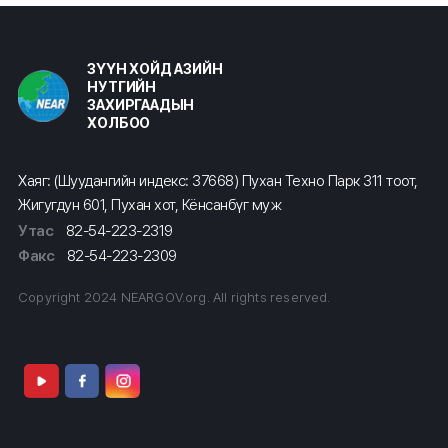
ЗҮҮН ХОЙД АЗИЙН
НУТГИЙН
ЗАХИРГААДЫН
ХОЛБОО
Хаяг: (Шуудангийн индекс: 37668) Пухан Техно Парк 311 тоот,
Жигугдун 601, Пухан хот, Кёнсанбүг муж
Утас
82-54-223-2319
Факс
82-54-223-2309
Copyright 2024 NEARGOV.org. All rights reserved.