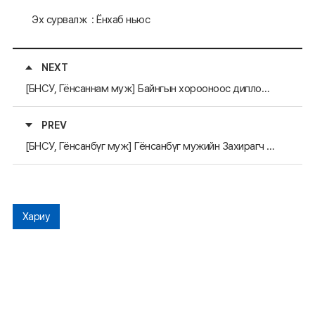
Эх сурвалж : Ёнхаб ньюс
NEXT
[БНСУ, Гёнсаннам муж] Байнгын хорооноос дипломат үйл ажиллагааг идэвхжүүлэх тухай захирамжийг баталлаа
PREV
[БНСУ, Гёнсанбүг муж] Гёнсанбүг мужийн Захирагч И Чол Ү Солонгос-Хятадын Ахлах Удирдлагын Академид лекц уншлаа
Хариу