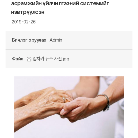
асрамжийн үйлчилгээний системийг
нэвтрүүлсэн
2019-02-26
Бичлэг оруулах
Admin
Файл
캄차카 뉴스 사진.jpg