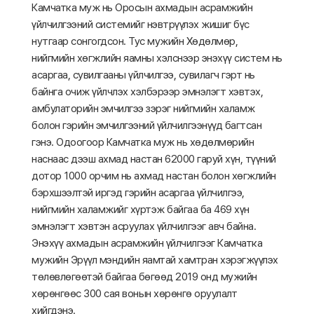
Камчатка муж нь Оросын ахмадын асрамжийн
үйлчилгээний системийг нэвтрүүлэх жишиг бүс
нутгаар сонгогдсон. Тус мужийн Хөдөлмөр,
нийгмийн хөгжлийн яамны хэлснээр энэхүү систем нь
асаргаа, сувилгааны үйлчилгээ, сувилагч гэрт нь
байнга очиж үйлчлэх хэлбэрээр эмнэлэгт хэвтэх,
амбулаторийн эмчилгээ зэрэг нийгмийн халамж
болон гэрийн эмчилгээний үйлчилгээнүүд багтсан
гэнэ. Одоогоор Камчатка муж нь хөдөлмөрийн
наснаас дээш ахмад настан 62000 гаруй хүн, түүний
дотор 1000 орчим нь ахмад настан болон хөгжлийн
бэрхшээлтэй иргэд гэрийн асаргаа үйлчилгээ,
нийгмийн халамжийг хүртэж байгаа ба 469 хүн
эмнэлэгт хэвтэн асруулах үйлчилгээг авч байна.
Энэхүү ахмадын асрамжийн үйлчилгээг Камчатка
мужийн Эрүүл мэндийн яамтай хамтран хэрэгжүүлэх
төлөвлөгөөтэй байгаа бөгөөд 2019 онд мужийн
хөрөнгөөс 300 сая вонын хөрөнгө оруулалт
хийгдэнэ.