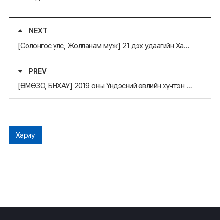
NEXT
[Солонгос улс, Жолланам муж] 21 дэх удаагийн Хампён эрвээхэйн фестиваль
PREV
[ӨМӨЗО, БНХАУ] 2019 оны Үндэсний өвлийн хүчтэн 3 төрөлт тэмцээнийг зохион байгуулав.
Хариу