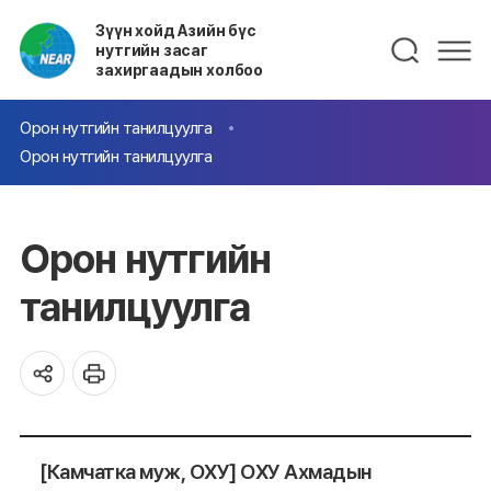
Зүүн хойд Азийн бүс
нутгийн засаг
захиргаадын холбоо
Орон нутгийн танилцуулга
Орон нутгийн танилцуулга
Орон нутгийн
танилцуулга
[Камчатка муж, ОХУ] ОХУ Ахмадын