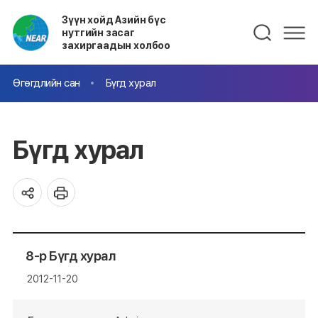
Зүүн хойд Азийн бүс
нутгийн засаг
захиргаадын холбоо
Өгөгдлийн сан
Бүгд хурал
Бүгд хурал
8-р Бүгд хурал
2012-11-20