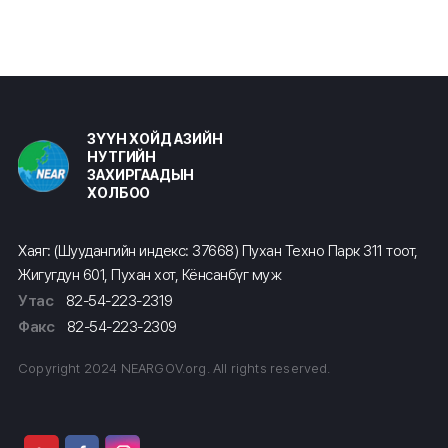
ЗҮҮН ХОЙД АЗИЙН
НУТГИЙН
ЗАХИРГААДЫН
ХОЛБОО
Хаяг: (Шуудангийн индекс: 37668) Пухан Техно Парк 311 тоот,
Жигугдун 601, Пухан хот, Кёнсанбүг муж
Утас
82-54-223-2319
Факс
82-54-223-2309
Copyright 2024 NEARGOV.org. All rights reserved.