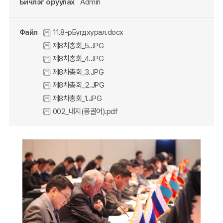
Бичлэг оруулах
Admin
Файл
11.8-рБүгдхурал.docx
제8차총회_5.JPG
제8차총회_4.JPG
제8차총회_3.JPG
제8차총회_2.JPG
제8차총회_1.JPG
002_내지(몽골어).pdf