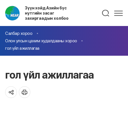
Зүүн хойд Азийн бүс
нутгийн засаг
захиргаадын холбоо
Салбар хороо
Олон улсын цахим худалдааны хороо
гол үйл ажиллагаа
гол үйл ажиллагаа