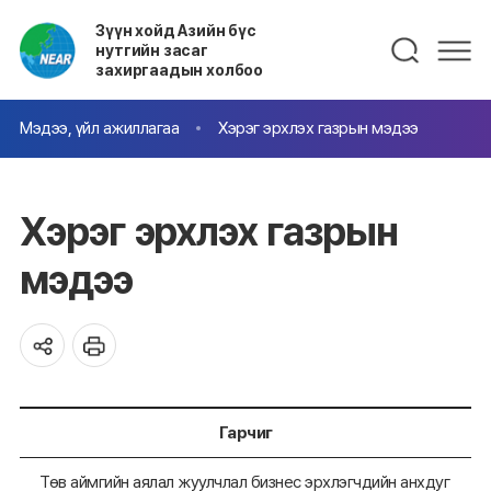
Зүүн хойд Азийн бүс
нутгийн засаг
захиргаадын холбоо
Мэдээ, үйл ажиллагаа
Хэрэг эрхлэх газрын мэдээ
Хэрэг эрхлэх газрын
мэдээ
Гарчиг
Төв аймгийн аялал жуулчлал бизнес эрхлэгчдийн анхдуг