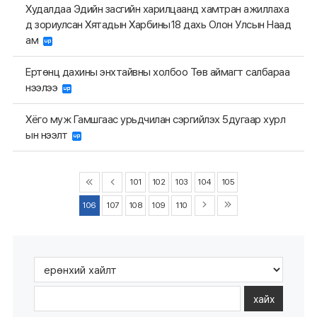
Худалдаа Эдийн засгийн харилцаанд хамтран ажиллаха
д зориулсан Хятадын Харбины18 дахь Олон Улсын Наад
ам
Ертөнц дахины энхтайвны холбоо Төв аймагт салбараа
нээлээ
Хёго муж Гамшгаас урьдчилан сэргийлэх 5дугаар хурл
ын нээлт
101
102
103
104
105
106
107
108
109
110
хайх