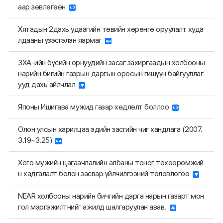
аар зөвлөгөөн
Хятадын 2дахь удаагийн төвийн хөрөнгө оруулалт худа
лдааны үзэсгэлэн яармаг
ЗХА-ийн бүсийн орнуудийн засаг захиргаадын холбооны
нарийн бигийн газрын даргын оросын гишүүн байгууллаг
ууд дахь айлчлал
Японы Ишигава мужид газар хөдлөлт боллоо
Олон улсын харилцаа эдийн засгийн чиг хандлага (2007.
3.19~3.25)
Хёго мужийн цагаачлалийн албаны тоног төхөөрөмжий
н хадгалалт болон засвар үйлчилгээний төлөвлөгөө
NEAR холбооны нарийн бичгийн дарга нарын газарт мон
гол мэргэжилтнийг ажилд шалгаруулан авав.