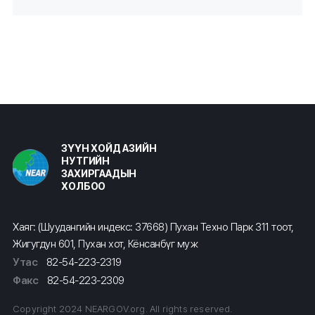
ЗҮҮН ХОЙД АЗИЙН
НУТГИЙН
ЗАХИРГААДЫН
ХОЛБОО
Хаяг: (Шуудангийн индекс: 37668) Пухан Техно Парк 311 тоот,
Жигугдун 601, Пухан хот, Кёнсанбүг муж
Утас
82-54-223-2319
Факс
82-54-223-2309
Copyright 2024 NEARGOV.org. All rights reserved.