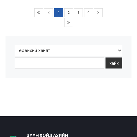
1
2
3
4
хайх
ЗҮҮН ХОЙД АЗИЙН