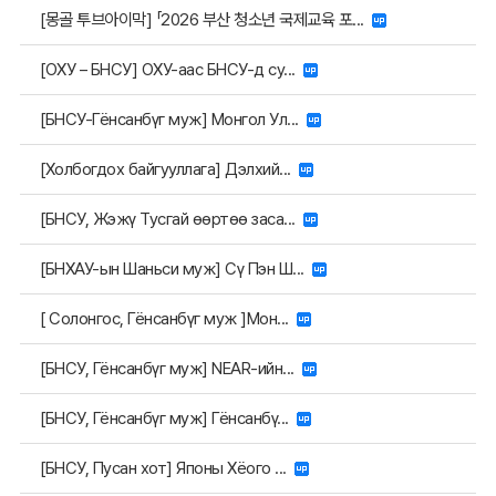
[몽골 투브아이막] 「2026 부산 청소년 국제교육 포...
[ОХУ – БНСУ] ОХУ-аас БНСУ-д су...
[БНСУ-Гёнсанбүг муж] Монгол Ул...
[Холбогдох байгууллага] Дэлхий...
[БНСУ, Жэжү Тусгай өөртөө заса...
[БНХАУ-ын Шаньси муж] Сү Пэн Ш...
[ Солонгос, Гёнсанбүг муж ]Мон...
[БНСУ, Гёнсанбүг муж] NEAR-ийн...
[БНСУ, Гёнсанбүг муж] Гёнсанбү...
[БНСУ, Пусан хот] Японы Хёого ...