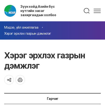
Зүүн хойд Азийн бүс
нутгийн засаг
захиргаадын холбоо
Мэдээ, үйл ажиллагаа
Хэрэг эрхлэх газрын дэмжлэг
Хэрэг эрхлэх газрын
дэмжлэг
Гарчиг