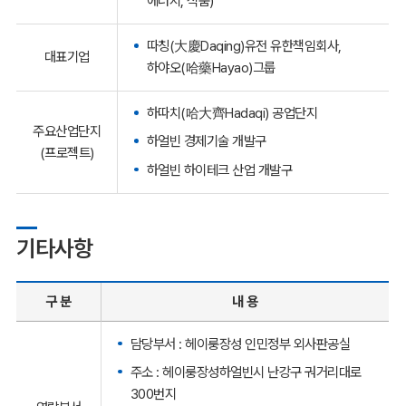
에너지, 식품)
따칭(大慶Daqing)유전 유한책임회사,
대표기업
하야오(哈藥Hayao)그룹
하따치(哈大齊Hadaqi) 공업단지
주요산업단지
하얼빈 경제기술 개발구
(프로젝트)
하얼빈 하이테크 산업 개발구
기타사항
구 분
내 용
담당부서 : 헤이룽장성 인민정부 외사판공실
주소 : 헤이룽장성하얼빈시 난강구 궈거리대로
300번지