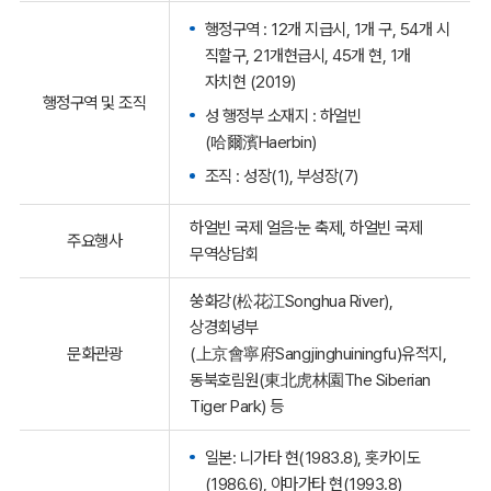
행정구역 : 12개 지급시, 1개 구, 54개 시
직할구, 21개현급시, 45개 현, 1개
자치현 (2019)
행정구역 및 조직
성 행정부 소재지 : 하얼빈
(哈爾濱Haerbin)
조직 : 성장(1), 부성장(7)
하얼빈 국제 얼음·눈 축제, 하얼빈 국제
주요행사
무역상담회
쑹화강(松花江Songhua River),
상경회녕부
문화관광
(上京會寧府Sangjinghuiningfu)유적지,
동북호림원(東北虎林園The Siberian
Tiger Park) 등
일본: 니가타 현(1983.8), 홋카이도
(1986.6), 야마가타 현(1993.8)