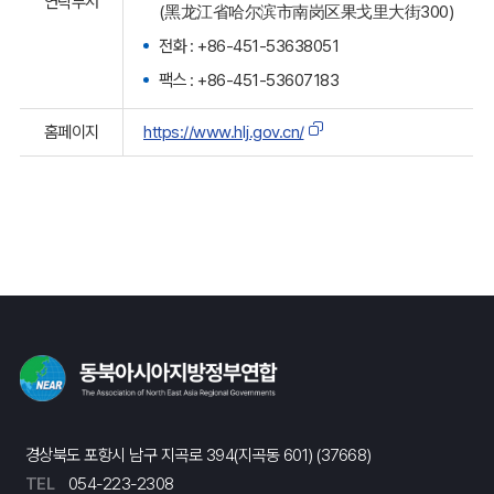
연락부서
(黑龙江省哈尔滨市南岗区果戈里大街300)
전화 : +86-451-53638051
팩스 : +86-451-53607183
홈페이지
https://www.hlj.gov.cn/
경상북도 포항시 남구 지곡로 394(지곡동 601) (37668)
TEL
054-223-2308