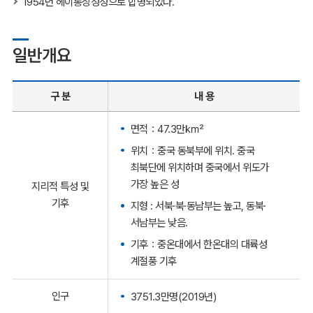
1954년 헤이롱장성성으로 합병되었다.
일반개요
구 분
내 용
면적：47.3만㎢
위치：중국 동북부에 위치. 중국
최북단에 위치하며 중국에서 위도가
가장 높은 성
지리적 특성 및
기후
지형 : 서북·북·동남부는 높고, 동북·
서남부는 낮음.
기후：중온대에서 한온대의 대륙성
계절풍 기후
인구
3751.3만명(2019년)