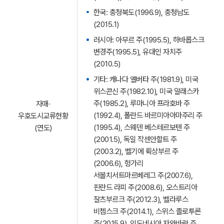
한국: 충청북도(1996.9), 충청남도
(2015.1)
러시아: 아무르 주(1995.5), 하바롭스크
변경주(1995.5), 유대인 자치주
(2010.5)
기타: 캐나다 앨버타 주(1981.9), 미국
위스콘신 주(1982.10), 미국 알래스카
주(1985.2), 루마니아 프라호바 주
자매·
(1992.4), 폴란드 바르미아아마주리 주
우호도시교류현황
(1995.4), 스웨덴 베스테르보텐 주
(연도)
(2001.5), 독일 작센안할트 주
(2003.2), 벨기에 뤽상부르 주
(2006.6), 헝가리
서볼치서트마르베레그 주(2007.6),
핀란드 라피 주(2008.6), 오스트리아
잘츠부르크 주(2012.3), 벨라루스
비쳅스크 주(2014.1), 스위스 졸로투른
주(2015.9), 인도네시아 자와바랏 주