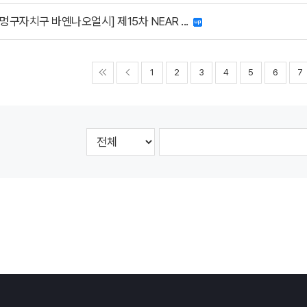
멍구자치구 바옌나오얼시] 제15차 NEAR ...
1
2
3
4
5
6
7