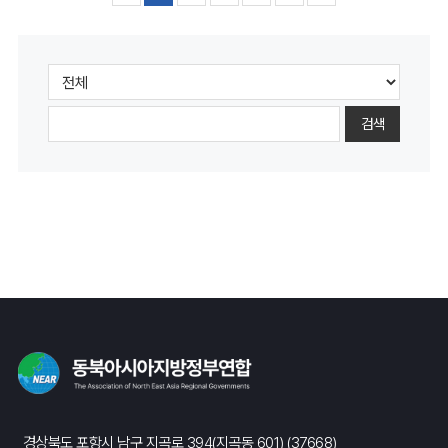
검색
경상북도 포항시 남구 지곡로 394(지곡동 601) (37668)