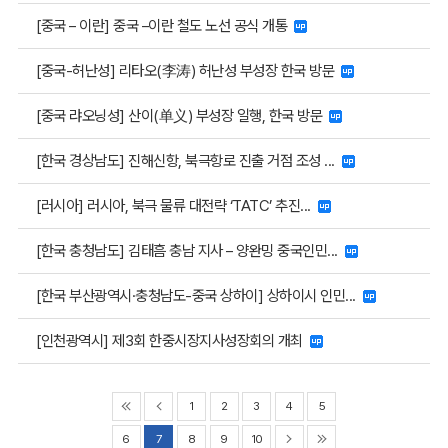
[중국 – 이란] 중국 –이란 철도 노선 공식 개통
[중국-허난성] 리타오(李涛) 허난성 부성장 한국 방문
[중국 랴오닝성] 산이(单义) 부성장 일행, 한국 방문
[한국 경상남도] 진해신항, 북극항로 진출 거점 조성 ...
[러시아] 러시아, 북극 물류 대전략 ‘TATC’ 추진...
[한국 충청남도] 김태흠 충남 지사 – 양완밍 중국인민...
[한국 부산광역시·충청남도-중국 상하이] 상하이시 인민...
[인천광역시] 제3회 한중시장지사성장회의 개최
1
2
3
4
5
6
7
8
9
10