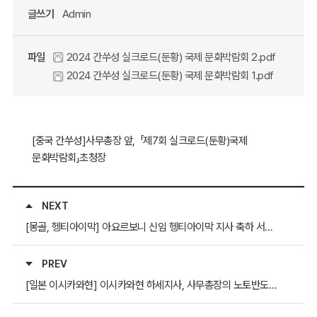
글쓰기
Admin
파일
2024 간쑤성 실크로드(둔황) 국제 문화박람회 2.pdf
2024 간쑤성 실크로드(둔황) 국제 문화박람회 1.pdf
[중국 간쑤성]사무총장 앞, 「제7회 실크로드(둔황)국제
문화박람회」초청장
NEXT
[몽골, 헹티아이막] 아요르보니 신임 헹티아이막 지사 축하 서신에 대한 답신
PREV
[일본 이시카와현] 이시카와현 하세지사, 사무총장의 노토반도 지진 위문서한에 대한 답신