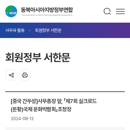
사무국 활동
회원정부 서한문
회원정부 서한문
[중국 간쑤성]사무총장 앞, 「제7회 실크로드
(둔황)국제 문화박람회」초청장
2024-08-12