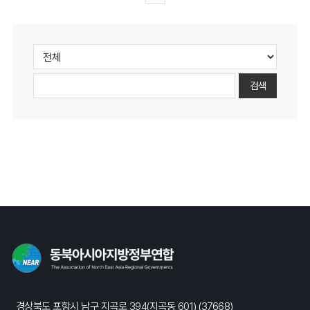
검색
경상북도 포항시 남구 지곡로 394(지곡동 601) (37668)