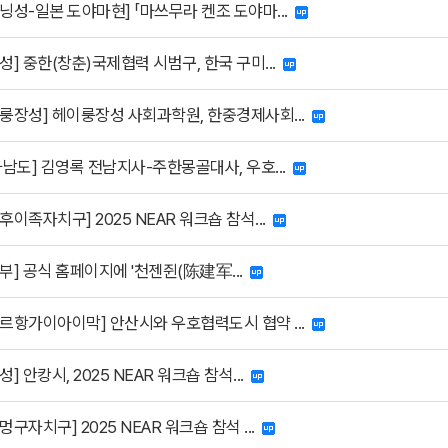
닝성-일본 도야마현] 「마쓰무라 켄조 도야마...
성] 중한(창춘)국제협력 시범구, 한국 구미...
이룽장성] 헤이룽장성 사회과학원, 한중경제사회...
라남도] 김영록 전남지사-주한몽골대사, 우호...
후이족자치구] 2025 NEAR 워크숍 참석...
부] 공식 홈페이지에 '천젠쥔(陈建军...
부르항가이아이막] 안산시와 우호협력도시 협약 ...
] 안캉시, 2025 NEAR 워크숍 참석...
멍구자치구] 2025 NEAR 워크숍 참석 ...