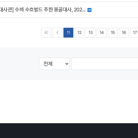
사관] 수헤 수흐벌드 주한 몽골대사, 202...
11
12
13
14
15
16
17