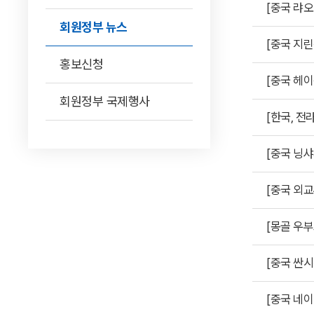
[중국 랴오
회원정부 뉴스
[중국 지린
홍보신청
[중국 헤
회원정부 국제행사
[한국, 전
[중국 닝샤
[중국 외교
[몽골 우
[중국 싼시성
[중국 네이