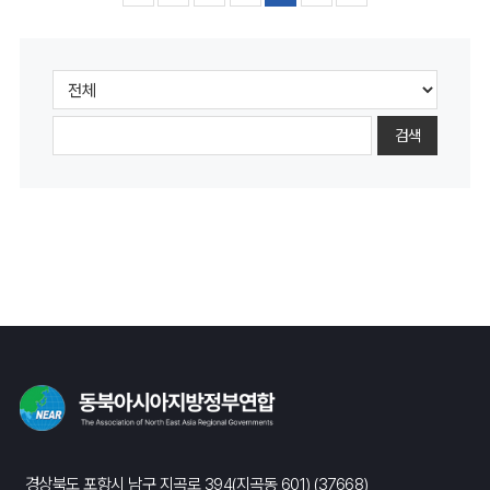
검색
경상북도 포항시 남구 지곡로 394(지곡동 601) (37668)