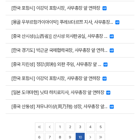
[한국 포항시] 이강덕 포항시장, 사무총장 앞 연하장
[몽골 우부르항가이아이막] 푸레브더르쯔 지사, 사무총장...
[중국 산시성(山西省)] 산시성 외사판공실, 사무총장 ...
[한국 경기도] 박근균 국제협력국장, 사무총장 앞 연하...
[중국 지린성] 정강(郑刚) 외판 주임, 사무총장 앞 ...
[한국 포항시] 이강덕 포항시장, 사무총장 앞 연하장
[일본 도야마현] 닛타 하치로지사, 사무총장 앞 연하장
[중국 산둥성] 저우나이샹(周乃翔) 성장, 사무총장 앞...
1
2
3
4
5
6
7
8
9
10