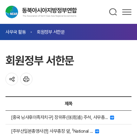
사무국 활동
회원정부 서한문
회원정부 서한문
제목
[중국 닝샤후이족자치구] 장위푸(张雨浦) 주석, 사무총...
[주부산일본총영사관] 사무총장 앞, 「National ...