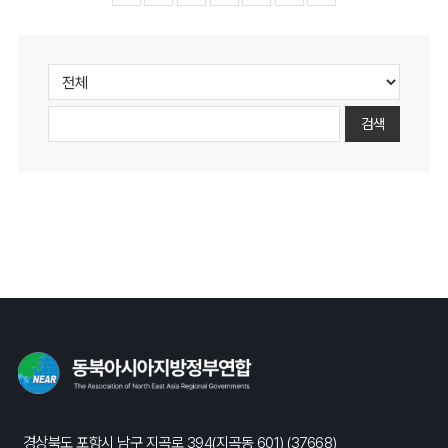
검색
경상북도 포항시 남구 지곡로 394(지곡동 601) (37668)