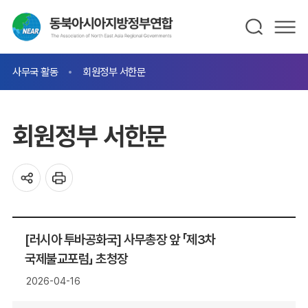
사무국 활동
회원정부 서한문
회원정부 서한문
[러시아 투바공화국] 사무총장 앞 「제3차
국제불교포럼」 초청장
2026-04-16