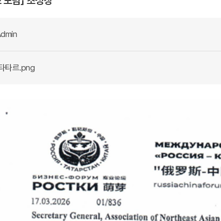
 포럼」 초청장
dmin
타타르.png