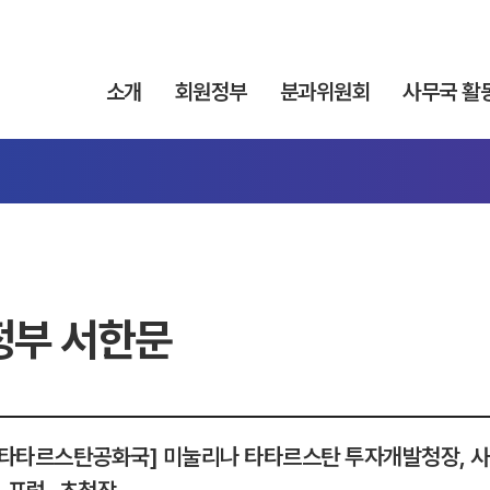
소개
회원정부
분과위원회
사무국 활
정부 서한문
 타타르스탄공화국] 미눌리나 타타르스탄 투자개발청장, 사무총